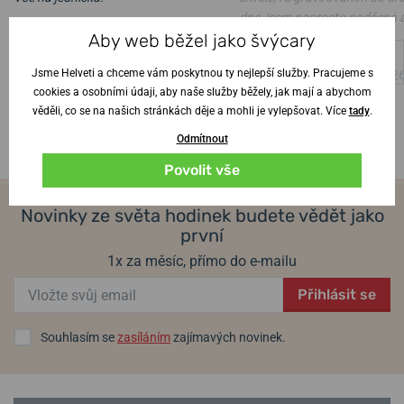
dne, jsem naprosto nadšená 
Ověřený zákazník
•
6. 8. 2026
Aby web běžel jako švýcary
manžel z hodinek též
Jsme Helveti a chceme vám poskytnou ty nejlepší služby. Pracujeme s
Ověřený zákazník
•
4. 8. 202
cookies a osobními údaji, aby naše služby běžely, jak mají a abychom
věděli, co se na našich stránkách děje a mohli je vylepšovat. Více
tady
.
Odmítnout
Povolit vše
Novinky ze světa hodinek budete vědět jako
první
1x za měsíc, přímo do e-mailu
Přihlásit se
Souhlasím se
zasíláním
zajímavých novinek.