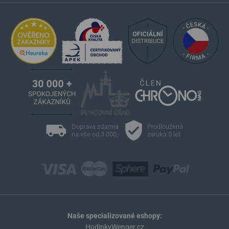
Doprava zdarma
Prodloužená
na vše od 3 000,-
záruka 5 let
Naše specializované eshopy:
HodinkyWenger.cz