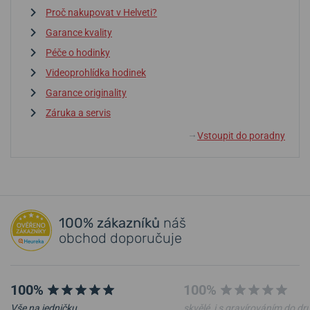
Proč nakupovat v Helveti?
Garance kvality
Péče o hodinky
Videoprohlídka hodinek
Garance originality
Záruka a servis
Vstoupit do poradny
↓
100% zákazníků
náš
obchod doporučuje
100%
100%
Vše na jedničku.
skvělé, i s gravírováním do d