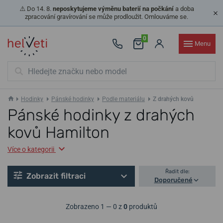
⚠️ Do 14. 8.
neposkytujeme výměnu baterií na počkání
a doba
zpracování gravírování se může prodloužit. Omlouváme se.
0
Menu
Hodinky
Pánské hodinky
Podle materiálu
Z drahých kovů
Pánské hodinky z drahých
kovů Hamilton
Více o kategorii
Řadit dle:
Zobrazit filtraci
Doporučené
Zobrazeno 1 — 0 z
0
produktů