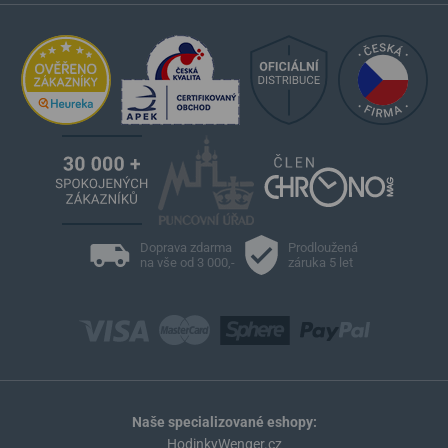
Doprava zdarma
Prodloužená
na vše od 3 000,-
záruka 5 let
Naše specializované eshopy:
HodinkyWenger.cz