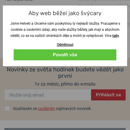
dne, jsem naprosto nadšená 
Ověřený zákazník
•
6. 8. 2026
Aby web běžel jako švýcary
manžel z hodinek též
Jsme Helveti a chceme vám poskytnou ty nejlepší služby. Pracujeme s
Ověřený zákazník
•
4. 8. 202
cookies a osobními údaji, aby naše služby běžely, jak mají a abychom
věděli, co se na našich stránkách děje a mohli je vylepšovat. Více
tady
.
Odmítnout
Povolit vše
Novinky ze světa hodinek budete vědět jako
první
1x za měsíc, přímo do e-mailu
Přihlásit se
Souhlasím se
zasíláním
zajímavých novinek.