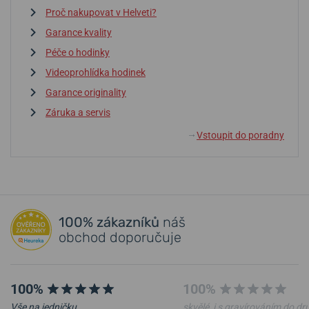
Proč nakupovat v Helveti?
Garance kvality
Péče o hodinky
Videoprohlídka hodinek
Garance originality
Záruka a servis
Vstoupit do poradny
↓
100% zákazníků
náš
obchod doporučuje
100%
100%
Vše na jedničku.
skvělé, i s gravírováním do d