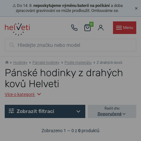
⚠️ Do 14. 8.
neposkytujeme výměnu baterií na počkání
a doba
zpracování gravírování se může prodloužit. Omlouváme se.
0
Menu
Hodinky
Pánské hodinky
Podle materiálu
Z drahých kovů
Pánské hodinky z drahých
kovů Helveti
Více o kategorii
Řadit dle:
Zobrazit filtraci
Doporučené
Zobrazeno 1 — 0 z
0
produktů