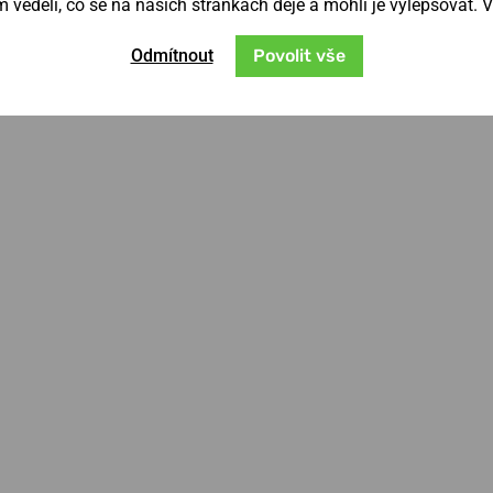
věděli, co se na našich stránkách děje a mohli je vylepšovat. 
Odmítnout
Povolit vše