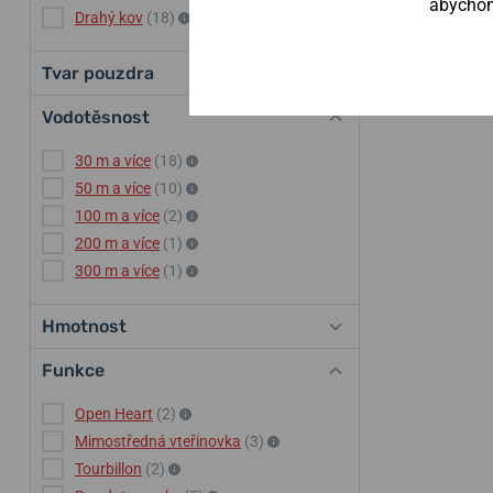
abychom 
Drahý kov
(18)
Tvar pouzdra
Vodotěsnost
30 m a více
(18)
50 m a více
(10)
100 m a více
(2)
200 m a více
(1)
300 m a více
(1)
Hmotnost
Funkce
Open Heart
(2)
Mimostředná vteřinovka
(3)
Tourbillon
(2)