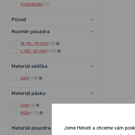
Potápěčské
(1)
Původ
Rozměr pouzdra
M (36 - 39 mm)
(8)
L (40 - 43 mm)
(10)
Materiál sklíčka
Safír
(18)
Materiál pásku
Ocel
(3)
Kůže
(15)
Jsme Helveti a chceme vám poskyt
Materiál pouzdra