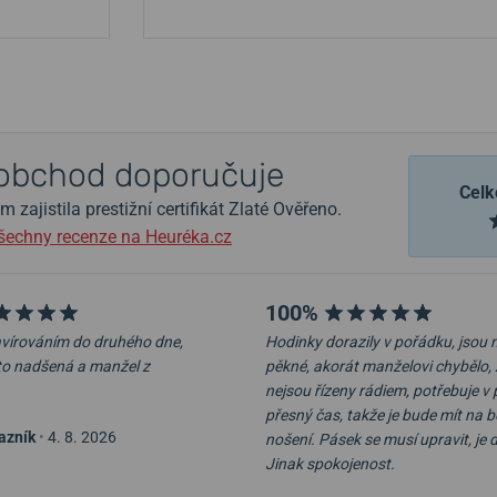
obchod doporučuje
Celk
zajistila prestižní certifikát Zlaté Ověřeno.
šechny recenze na Heuréka.cz
100%
ravírováním do druhého dne,
Hodinky dorazily v pořádku, jsou
to nadšená a manžel z
pěkné, akorát manželovi chybělo, 
nejsou řízeny rádiem, potřebuje v 
přesný čas, takže je bude mít na 
azník
•
4. 8. 2026
nošení. Pásek se musí upravit, je 
Jinak spokojenost.