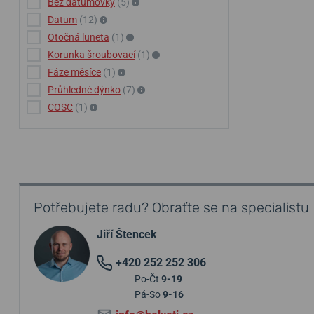
Bez datumovky
(5)
Datum
(12)
Otočná luneta
(1)
Korunka šroubovací
(1)
Fáze měsíce
(1)
Průhledné dýnko
(7)
COSC
(1)
Potřebujete radu? Obraťte se na specialistu
Jiří Štencek
+420 252 252 306
Po-Čt
9-19
Pá-So
9-16