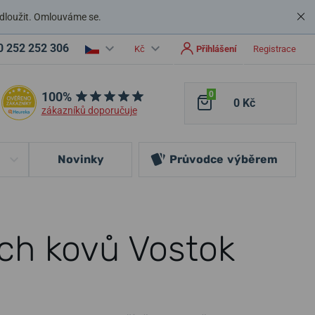
dloužit. Omlouváme se.
0 252 252 306
Kč
Přihlášení
Registrace
100%
0
0 Kč
zákazníků doporučuje
Novinky
Průvodce
výběrem
ch kovů Vostok