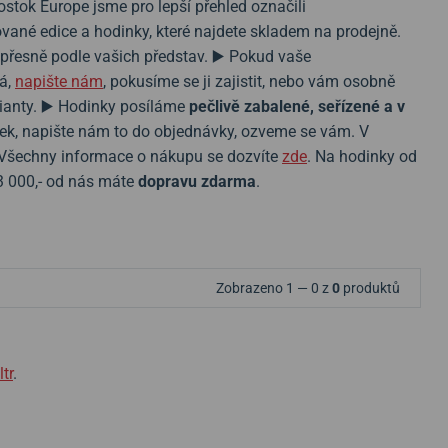
stok Europe jsme pro lepší přehled označili
vané edice a hodinky, které najdete skladem na prodejně.
přesně podle vašich představ. ▶️ Pokud vaše
á,
napište nám
, pokusíme se ji zajistit, nebo vám osobně
anty. ▶️ Hodinky posíláme
pečlivě zabalené, seřízené a v
nek, napište nám to do objednávky, ozveme se vám. V
️ Všechny informace o nákupu se dozvíte
zde
. Na hodinky od
3 000,- od nás máte
dopravu zdarma
.
Zobrazeno 1 — 0 z
0
produktů
ltr
.