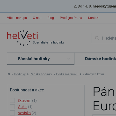
⚠️ Do 14. 8.
neposkytujeme
Vše o nákupu
O nás
Blog
Prodejna Praha
Kontakt
Specialisté na hodinky
Pánské hodinky
Dámské hodin
Hodinky
Pánské hodinky
Podle materiálu
Z drahých kovů
Pán
Dostupnost a akce
Eur
Skladem
(1)
V akci
(1)
Novinka
(2)