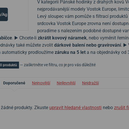
V kategorii Pánské hodinky z drahých kovů Vo
nejprodávanější modely Vostok Europe, limito
Levý sloupec vám pomůže s filtrací produktů 
srdcovka Vostok Europe zrovna není dostupn
poradíme s nalezením podobné dostupné vari
abičce
. ▶️ Chcete-li
zkrátit kovový náramek
, nebo vyměnit řemí
dnávky také můžete zvolit
dárkové balení nebo gravírování
. ▶
 automaticky prodloužíme
záruku na 5 let
a na objednávky od 
— zaškrtněte ve filtru, co je pro vás důležité
0 produktů
Doporučené
Nejnovější
Nejlevnější
Nejdražší
zl žádné produkty. Zkuste
upravit hledané vlastnosti
nebo
zrušit fi