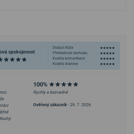
Dodací lhůta
ová spokojenost
Přehlednost obchodu
Kvalita komunikace
Kvalita dopravy
100%
 moc
Rychly a bezvadně
že
Ověřený zákazník
•
29. 7. 2026
práci
běžné
dlouhý.