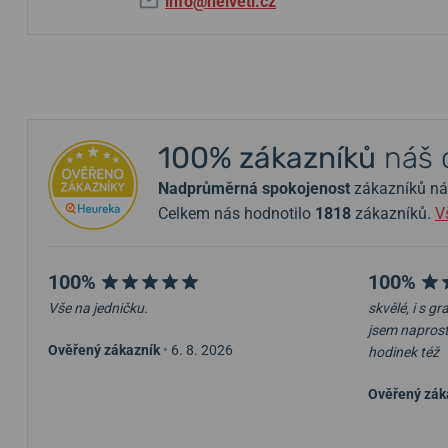
info@helveti.cz
100% zákazníků
náš 
Nadprůměrná spokojenost
zákazníků nám 
Celkem nás hodnotilo
1818
zákazníků.
V
100%
100%
Vše na jedničku.
skvělé, i s g
jsem napros
Ověřený zákazník
•
6. 8. 2026
hodinek též
Ověřený zák