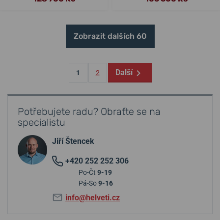
Zobrazit dalších 60
Další
1
2
Potřebujete radu? Obraťte se na
specialistu
Jiří Štencek
+420 252 252 306
Po-Čt
9-19
Pá-So
9-16
info@helveti.cz