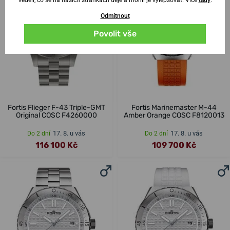
Odmítnout
Povolit vše
Fortis Flieger F-43 Triple-GMT
Fortis Marinemaster M-44
Original COSC F4260000
Amber Orange COSC F8120013
17. 8. u vás
17. 8. u vás
Do 2 dní
Do 2 dní
116 100 Kč
109 700 Kč