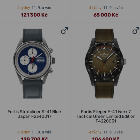
11. 9. u vás
11. 9. u vás
4 týdny
4 týdny
121 300 Kč
65 000 Kč
Fortis Stratoliner S-41 Blue
Fortis Flieger F-41 Werk 7
Japan F2340017
Tactical Green Limited Edition
F4220031
11. 9. u vás
11. 9. u vás
4 týdny
4 týdny
128 700 Kč
106 600 Kč