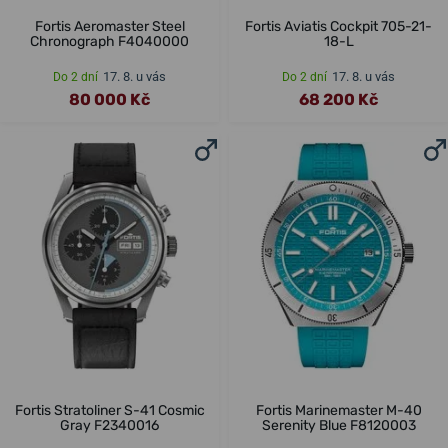
Fortis Aeromaster Steel
Fortis Aviatis Cockpit 705-21-
Chronograph F4040000
18-L
17. 8. u vás
17. 8. u vás
Do 2 dní
Do 2 dní
80 000 Kč
68 200 Kč
Fortis Stratoliner S-41 Cosmic
Fortis Marinemaster M-40
Gray F2340016
Serenity Blue F8120003