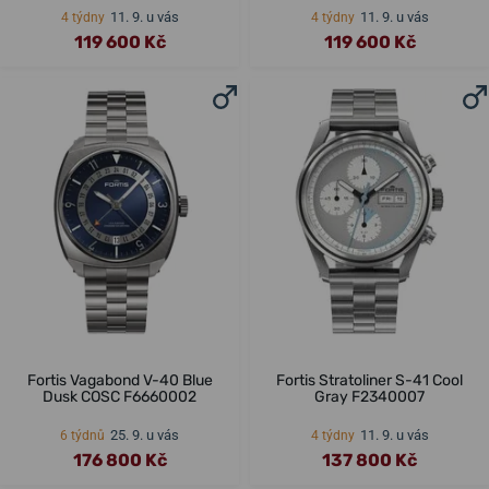
11. 9. u vás
11. 9. u vás
4 týdny
4 týdny
119 600 Kč
119 600 Kč
Fortis Vagabond V-40 Blue
Fortis Stratoliner S-41 Cool
Dusk COSC F6660002
Gray F2340007
25. 9. u vás
11. 9. u vás
6 týdnů
4 týdny
176 800 Kč
137 800 Kč