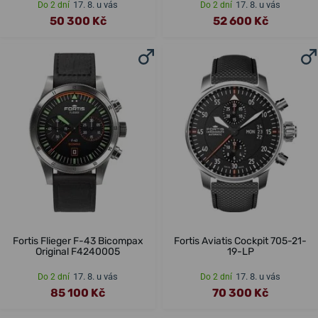
17. 8. u vás
17. 8. u vás
Do 2 dní
Do 2 dní
50 300 Kč
52 600 Kč
Fortis Flieger F-43 Bicompax
Fortis Aviatis Cockpit 705-21-
Original F4240005
19-LP
17. 8. u vás
17. 8. u vás
Do 2 dní
Do 2 dní
85 100 Kč
70 300 Kč