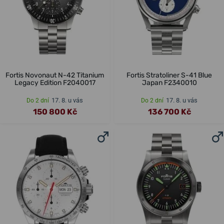
Fortis Novonaut N-42 Titanium
Fortis Stratoliner S-41 Blue
Legacy Edition F2040017
Japan F2340010
17. 8. u vás
17. 8. u vás
Do 2 dní
Do 2 dní
150 800 Kč
136 700 Kč