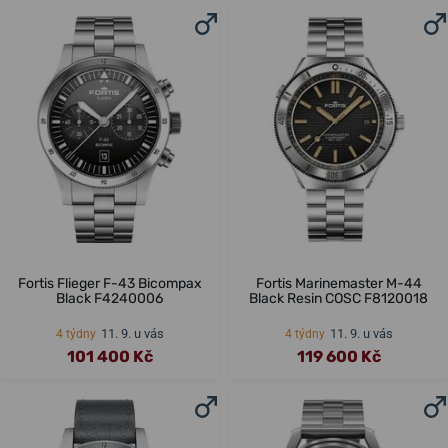
Fortis Flieger F-43 Bicompax
Fortis Marinemaster M-44
Black F4240006
Black Resin COSC F8120018
11. 9. u vás
11. 9. u vás
4 týdny
4 týdny
101 400 Kč
119 600 Kč