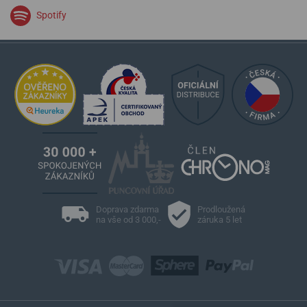
Spotify
Doprava zdarma
Prodloužená
na vše od 3 000,-
záruka 5 let