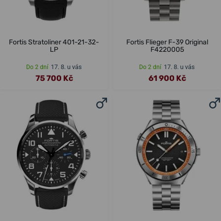
Fortis Stratoliner 401-21-32-
Fortis Flieger F-39 Original
LP
F4220005
17. 8. u vás
17. 8. u vás
Do 2 dní
Do 2 dní
75 700 Kč
61 900 Kč