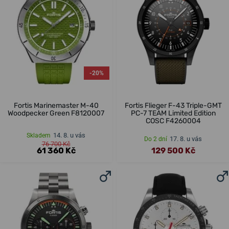
-20%
Fortis Marinemaster M-40
Fortis Flieger F-43 Triple-GMT
Woodpecker Green F8120007
PC-7 TEAM Limited Edition
COSC F4260004
14. 8. u vás
Skladem
17. 8. u vás
Do 2 dní
76 700 Kč
61 360 Kč
129 500 Kč