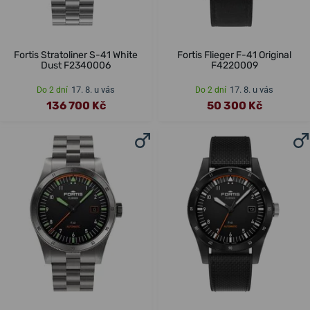
Fortis Stratoliner S-41 White
Fortis Flieger F-41 Original
Dust F2340006
F4220009
17. 8. u vás
17. 8. u vás
Do 2 dní
Do 2 dní
136 700 Kč
50 300 Kč