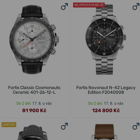
NEJPRODÁVANĚJŠÍ
Fortis Classic Cosmonauts
Fortis Novonaut N-42 Legacy
Ceramic 401-26-12-L
Edition F2040008
17. 8. u vás
17. 8. u vás
Do 2 dní
Do 2 dní
81 900 Kč
124 800 Kč
LIMITKA