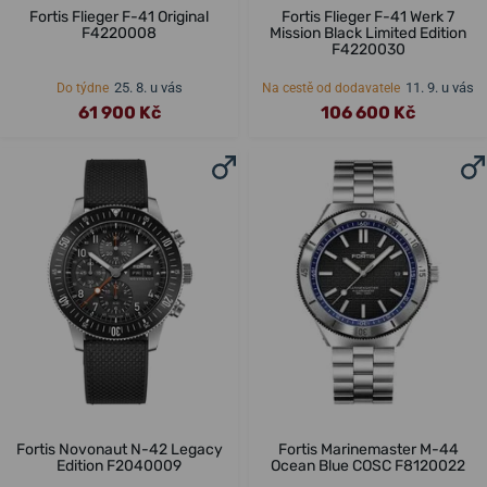
Fortis Flieger F-41 Original
Fortis Flieger F-41 Werk 7
F4220008
Mission Black Limited Edition
F4220030
25. 8. u vás
11. 9. u vás
Do týdne
Na cestě od dodavatele
61 900 Kč
106 600 Kč
Fortis Novonaut N-42 Legacy
Fortis Marinemaster M-44
Edition F2040009
Ocean Blue COSC F8120022