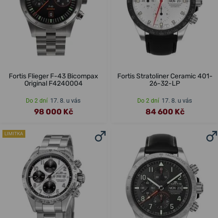
Fortis Flieger F-43 Bicompax
Fortis Stratoliner Ceramic 401-
Original F4240004
26-32-LP
17. 8. u vás
17. 8. u vás
Do 2 dní
Do 2 dní
98 000 Kč
84 600 Kč
LIMITKA