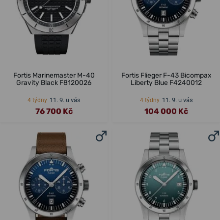
Fortis Marinemaster M-40
Fortis Flieger F-43 Bicompax
Gravity Black F8120026
Liberty Blue F4240012
11. 9. u vás
11. 9. u vás
4 týdny
4 týdny
76 700 Kč
104 000 Kč