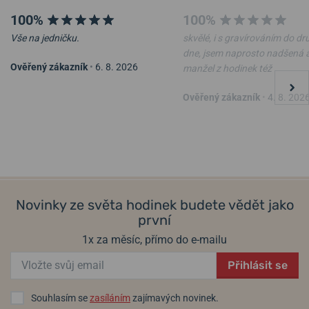
100%
100%
Vše na jedničku.
skvělé, i s gravírováním do d
dne, jsem naprosto nadšená 
Ověřený zákazník
•
6. 8. 2026
manžel z hodinek též
Ověřený zákazník
•
4. 8. 202
Novinky ze světa hodinek budete vědět jako
první
1x za měsíc, přímo do e-mailu
Přihlásit se
Souhlasím se
zasíláním
zajímavých novinek.