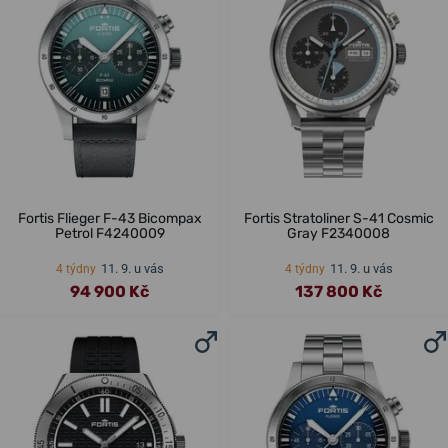
Fortis Flieger F-43 Bicompax
Fortis Stratoliner S-41 Cosmic
Petrol F4240009
Gray F2340008
11. 9. u vás
11. 9. u vás
4 týdny
4 týdny
94 900 Kč
137 800 Kč