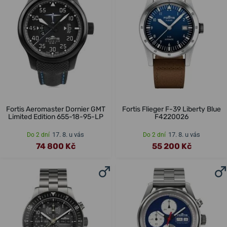
Fortis Aeromaster Dornier GMT
Fortis Flieger F-39 Liberty Blue
Limited Edition 655-18-95-LP
F4220026
17. 8. u vás
17. 8. u vás
Do 2 dní
Do 2 dní
74 800 Kč
55 200 Kč