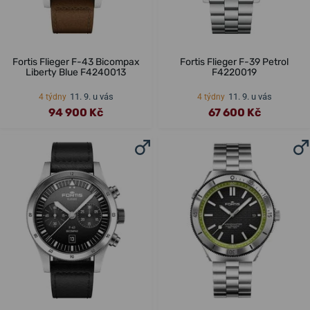
Fortis Flieger F-43 Bicompax
Fortis Flieger F-39 Petrol
Liberty Blue F4240013
F4220019
11. 9. u vás
11. 9. u vás
4 týdny
4 týdny
94 900 Kč
67 600 Kč