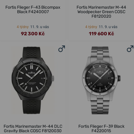
Fortis Flieger F-43 Bicompax
Fortis Marinemaster M-44
Black F4240007
Woodpecker Green COSC
F8120020
11. 9. u vás
11. 9. u vás
4 týdny
4 týdny
92 300 Kč
119 600 Kč
Fortis Marinemaster M-44 DLC
Fortis Flieger F-39 Black
Gravity Black COSC F8120030
F4220015