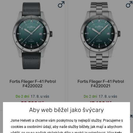
Fortis Flieger F-41 Petrol
Fortis Flieger F-41 Petrol
F4220022
F4220021
17. 8. u vás
17. 8. u vás
Do 2 dní
Do 2 dní
58 500 Kč
67 400 Kč
Aby web běžel jako švýcary
Jsme Helveti a chceme vám poskytnou ty nejlepší služby. Pracujeme s
cookies a osobními údaji, aby naše služby běžely, jak mají a abychom
věděli, co se na našich stránkách děje a mohli je vylepšovat. Více
tady
.