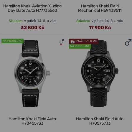
Hamilton Khaki Aviation X-Wind
Hamilton Khaki Field
Day Date Auto H77735560
Mechanical H69439511
v pátek 14. 8. u vás
v pátek 14. 8. u vás
Skladem
Skladem
32 800 Kč
17 900 Kč
NA PRODEJNĚ
ZNÁTE Z FILMU
NA PRODEJNĚ
Hamilton Khaki Field Auto
Hamilton Khaki Field Auto
H70455733
H70575733