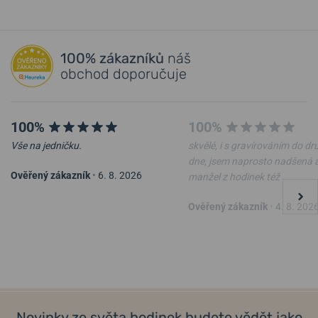
100% zákazníků
náš
obchod doporučuje
100%
100%
Vše na jedničku.
skvělé, i s gravírováním do d
dne, jsem naprosto nadšená 
Ověřený zákazník
•
6. 8. 2026
manžel z hodinek též
Ověřený zákazník
•
4. 8. 202
Novinky ze světa hodinek budete vědět jako