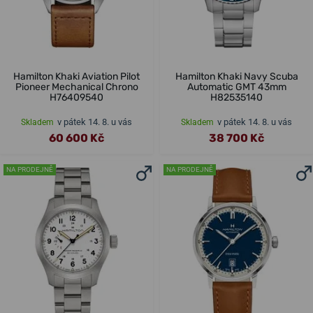
Hamilton Khaki Aviation Pilot
Hamilton Khaki Navy Scuba
Pioneer Mechanical Chrono
Automatic GMT 43mm
H76409540
H82535140
v pátek 14. 8. u vás
v pátek 14. 8. u vás
Skladem
Skladem
60 600 Kč
38 700 Kč
NA PRODEJNĚ
NA PRODEJNĚ