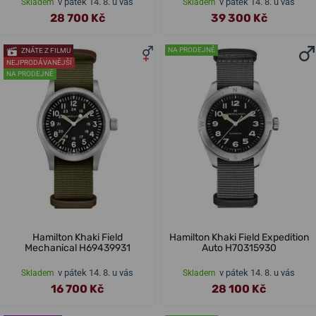
v pátek 14. 8. u vás
v pátek 14. 8. u vás
Skladem
Skladem
28 700 Kč
39 300 Kč
NA PRODEJNĚ
ZNÁTE Z FILMU
NEJPRODÁVANĚJŠÍ
NA PRODEJNĚ
Hamilton Khaki Field
Hamilton Khaki Field Expedition
Mechanical H69439931
Auto H70315930
v pátek 14. 8. u vás
v pátek 14. 8. u vás
Skladem
Skladem
16 700 Kč
28 100 Kč