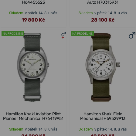
H64455523
Auto H70315931
v pátek 14. 8. u vás
v pátek 14. 8. u vás
Skladem
Skladem
19 800 Kč
28 100 Kč
NA PRODEJNĚ
NA PRODEJNĚ
Hamilton Khaki Aviation Pilot
Hamilton Khaki Field
Pioneer Mechanical H76419951
Mechanical H69529913
v pátek 14. 8. u vás
v pátek 14. 8. u vás
Skladem
Skladem