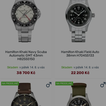
Hamilton Khaki Navy Scuba
Hamilton Khaki Field Auto
Automatic GMT 43mm
38mm H70455133
H82555150
v pátek 14. 8. u vás
v pátek 14. 8. u vás
Skladem
Skladem
38 700 Kč
22 200 Kč
NA PRODEJNĚ
NA PRODEJNĚ