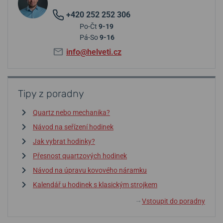
+420 252 252 306
Po-Čt
9-19
Pá-So
9-16
info@helveti.cz
Tipy z poradny
Quartz nebo mechanika?
Návod na seřízení hodinek
Jak vybrat hodinky?
Přesnost quartzových hodinek
Návod na úpravu kovového náramku
Kalendář u hodinek s klasickým strojkem
Vstoupit do poradny
↓