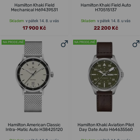
Hamilton Khaki Field
Hamilton Khaki Field Auto
Mechanical H69439531
H70515137
v pátek 14. 8. u vás
v pátek 14. 8. u vás
Skladem
Skladem
17 900 Kč
22 200 Kč
NA PRODEJNĚ
NA PRODEJNĚ
Hamilton American Classic
Hamilton Khaki Aviation Pilot
Intra-Matic Auto H38425120
Day Date Auto H64635560