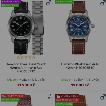
ŘEMÍNEK NAVÍC
NA PRODEJNĚ
NA PRODEJNĚ
Hamilton Khaki Field Murph
Hamilton Khaki Field Auto
42mm Automatic Set
42mm H70605540
H70605732
v pátek 14. 8. u vás
v pátek 14. 8. u vás
Skladem
Skladem
31 900 Kč
19 800 Kč
NEJPRODÁVANĚJŠÍ
ZNÁTE Z FILMU
NA PRODEJNĚ
NEJPRODÁVANĚJŠÍ
NA PRODEJNĚ