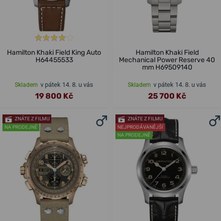
Hamilton Khaki Field King Auto
Hamilton Khaki Field
H64455533
Mechanical Power Reserve 40
mm H69509140
v pátek 14. 8. u vás
v pátek 14. 8. u vás
Skladem
Skladem
19 800 Kč
25 700 Kč
ZNÁTE Z FILMU
ZNÁTE Z FILMU
NA PRODEJNĚ
NEJPRODÁVANĚJŠÍ
NA PRODEJNĚ