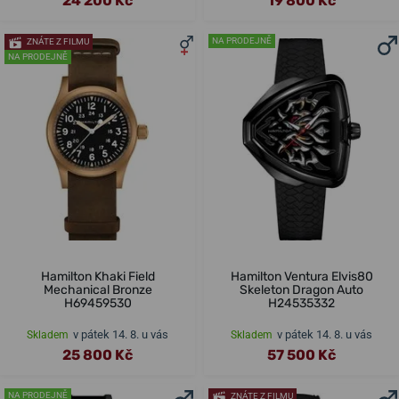
24 200 Kč
19 800 Kč
NA PRODEJNĚ
ZNÁTE Z FILMU
NA PRODEJNĚ
Hamilton Khaki Field
Hamilton Ventura Elvis80
Mechanical Bronze
Skeleton Dragon Auto
H69459530
H24535332
v pátek 14. 8. u vás
v pátek 14. 8. u vás
Skladem
Skladem
25 800 Kč
57 500 Kč
NA PRODEJNĚ
ZNÁTE Z FILMU