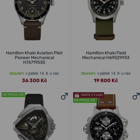
Hamilton Khaki Aviation Pilot
Hamilton Khaki Field
Pioneer Mechanical
Mechanical H69529933
H76719530
v pátek 14. 8. u vás
v pátek 14. 8. u vás
Skladem
Skladem
36 300 Kč
19 800 Kč
NA PRODEJNĚ
ZNÁTE Z FILMU
NA PRODEJNĚ