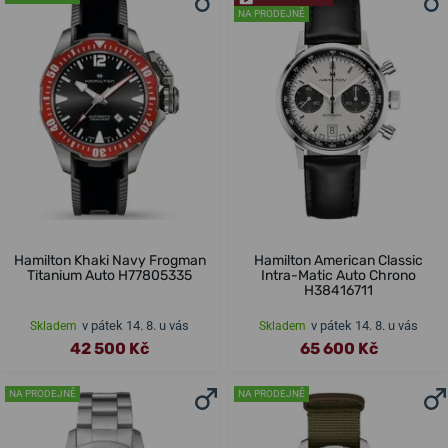
NA PRODEJNĚ
Hamilton Khaki Navy Frogman
Hamilton American Classic
Titanium Auto H77805335
Intra-Matic Auto Chrono
H38416711
v pátek 14. 8. u vás
v pátek 14. 8. u vás
Skladem
Skladem
42 500 Kč
65 600 Kč
NA PRODEJNĚ
NA PRODEJNĚ