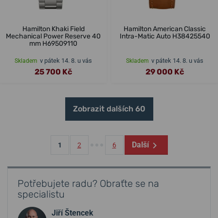
Hamilton Khaki Field
Hamilton American Classic
Mechanical Power Reserve 40
Intra-Matic Auto H38425540
mm H69509110
v pátek 14. 8. u vás
v pátek 14. 8. u vás
Skladem
Skladem
25 700 Kč
29 000 Kč
Zobrazit dalších 60
Další
1
2
6
Potřebujete radu? Obraťte se na
specialistu
Jiří Štencek