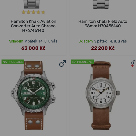
Hamilton Khaki Aviation
Hamilton Khaki Field Auto
Converter Auto Chrono
38mm H70455140
H76746140
v pátek 14. 8. u vás
v pátek 14. 8. u vás
Skladem
Skladem
63 000 Kč
22 200 Kč
NA PRODEJNĚ
NA PRODEJNĚ