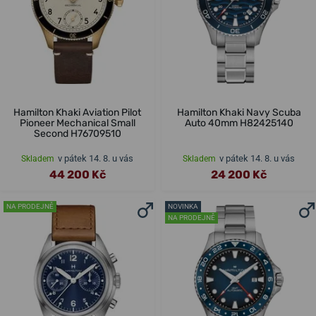
Hamilton Khaki Aviation Pilot
Hamilton Khaki Navy Scuba
Pioneer Mechanical Small
Auto 40mm H82425140
Second H76709510
v pátek 14. 8. u vás
v pátek 14. 8. u vás
Skladem
Skladem
44 200 Kč
24 200 Kč
NA PRODEJNĚ
NOVINKA
NA PRODEJNĚ