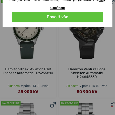
NA PRODEJNĚ
NA PRODEJNĚ
Odmítnout
Povolit vše
Hamilton Khaki Aviation Pilot
Hamilton Ventura Edge
Pioneer Automatic H76255810
Skeleton Automatic
H24645330
v pátek 14. 8. u vás
v pátek 14. 8. u vás
Skladem
Skladem
28 900 Kč
50 900 Kč
NA PRODEJNĚ
NA PRODEJNĚ