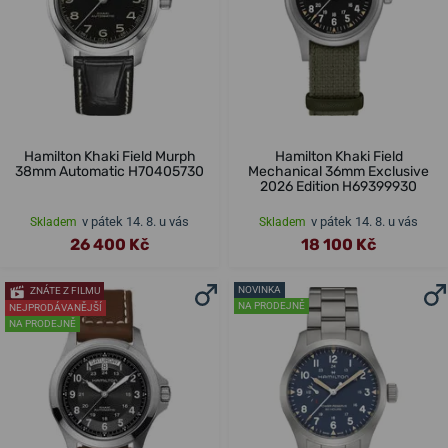
Hamilton Khaki Field Murph
Hamilton Khaki Field
38mm Automatic H70405730
Mechanical 36mm Exclusive
2026 Edition H69399930
v pátek 14. 8. u vás
v pátek 14. 8. u vás
Skladem
Skladem
26 400 Kč
18 100 Kč
NOVINKA
ZNÁTE Z FILMU
NA PRODEJNĚ
NEJPRODÁVANĚJŠÍ
NA PRODEJNĚ