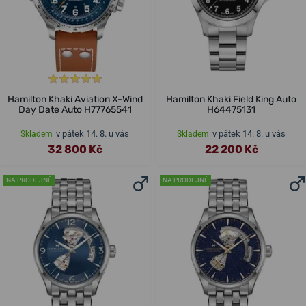
Hamilton Khaki Aviation X-Wind
Hamilton Khaki Field King Auto
Day Date Auto H77765541
H64475131
v pátek 14. 8. u vás
v pátek 14. 8. u vás
Skladem
Skladem
32 800 Kč
22 200 Kč
NA PRODEJNĚ
NA PRODEJNĚ