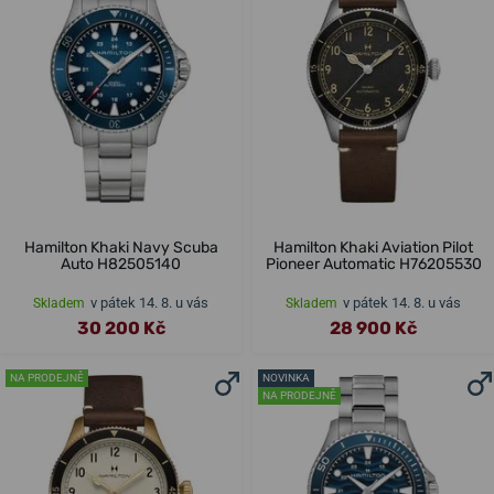
Hamilton Khaki Navy Scuba
Hamilton Khaki Aviation Pilot
Auto H82505140
Pioneer Automatic H76205530
v pátek 14. 8. u vás
v pátek 14. 8. u vás
Skladem
Skladem
30 200 Kč
28 900 Kč
NA PRODEJNĚ
NOVINKA
NA PRODEJNĚ