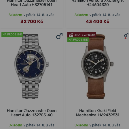
Hamilton Jazzmaster Open
Hamilton Ventura XXL Bright
Heart Auto H32705141
H24604330
v pátek 14. 8. u vás
v pátek 14. 8. u vás
Skladem
Skladem
32 700 Kč
43 400 Kč
NA PRODEJNĚ
ZNÁTE Z FILMU
NA PRODEJNĚ
Hamilton Jazzmaster Open
Hamilton Khaki Field
Heart Auto H32705140
Mechanical H69439531
v pátek 14. 8. u vás
v pátek 14. 8. u vás
Skladem
Skladem