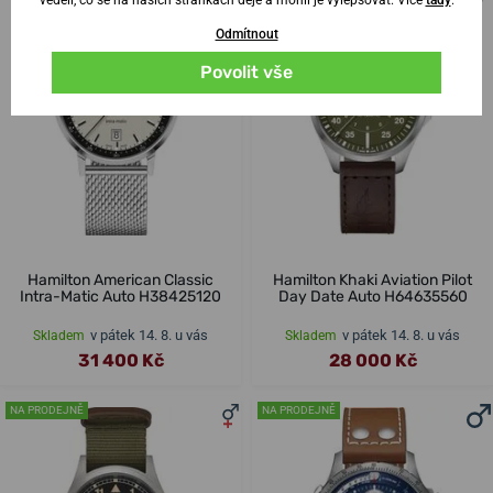
Odmítnout
Povolit vše
Hamilton American Classic
Hamilton Khaki Aviation Pilot
Intra-Matic Auto H38425120
Day Date Auto H64635560
v pátek 14. 8. u vás
v pátek 14. 8. u vás
Skladem
Skladem
31 400 Kč
28 000 Kč
NA PRODEJNĚ
NA PRODEJNĚ