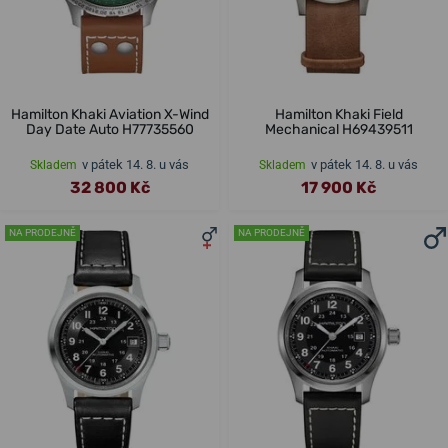
Hamilton Khaki Aviation X-Wind
Hamilton Khaki Field
Day Date Auto H77735560
Mechanical H69439511
v pátek 14. 8. u vás
v pátek 14. 8. u vás
Skladem
Skladem
32 800 Kč
17 900 Kč
NA PRODEJNĚ
NA PRODEJNĚ