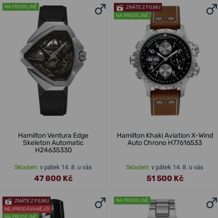
NA PRODEJNĚ
ZNÁTE Z FILMU
NA PRODEJNĚ
Hamilton Ventura Edge
Hamilton Khaki Aviation X-Wind
Skeleton Automatic
Auto Chrono H77616533
H24635330
v pátek 14. 8. u vás
v pátek 14. 8. u vás
Skladem
Skladem
47 800 Kč
51 500 Kč
NA PRODEJNĚ
ZNÁTE Z FILMU
NEJPRODÁVANĚJŠÍ
NA PRODEJNĚ