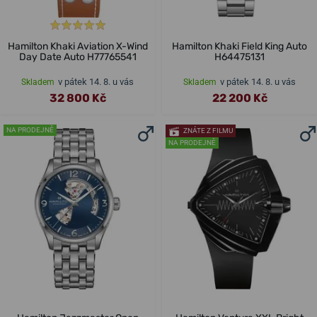
Hamilton Khaki Aviation X-Wind
Hamilton Khaki Field King Auto
Day Date Auto H77765541
H64475131
v pátek 14. 8. u vás
v pátek 14. 8. u vás
Skladem
Skladem
32 800 Kč
22 200 Kč
NA PRODEJNĚ
ZNÁTE Z FILMU
NA PRODEJNĚ