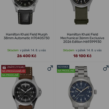
Hamilton Khaki Field Murph
Hamilton Khaki Field
38mm Automatic H70405730
Mechanical 36mm Exclusive
2026 Edition H69399930
v pátek 14. 8. u vás
v pátek 14. 8. u vás
Skladem
Skladem
26 400 Kč
18 100 Kč
NOVINKA
ZNÁTE Z FILMU
NA PRODEJNĚ
NEJPRODÁVANĚJŠÍ
NA PRODEJNĚ