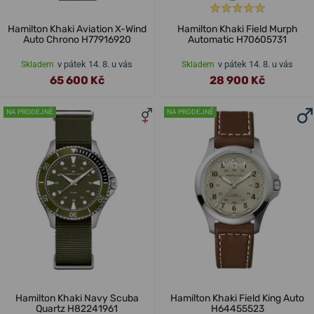
Hamilton Khaki Aviation X-Wind
Hamilton Khaki Field Murph
Auto Chrono H77916920
Automatic H70605731
v pátek 14. 8. u vás
v pátek 14. 8. u vás
Skladem
Skladem
65 600 Kč
28 900 Kč
NA PRODEJNĚ
NA PRODEJNĚ
Hamilton Khaki Navy Scuba
Hamilton Khaki Field King Auto
Quartz H82241961
H64455523