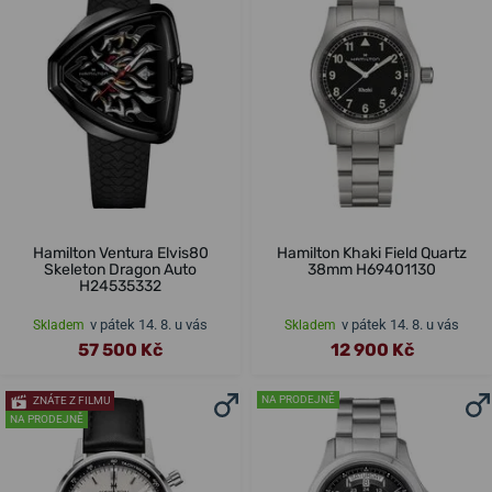
Hamilton Ventura Elvis80
Hamilton Khaki Field Quartz
Skeleton Dragon Auto
38mm H69401130
H24535332
v pátek 14. 8. u vás
v pátek 14. 8. u vás
Skladem
Skladem
57 500 Kč
12 900 Kč
NA PRODEJNĚ
ZNÁTE Z FILMU
NA PRODEJNĚ