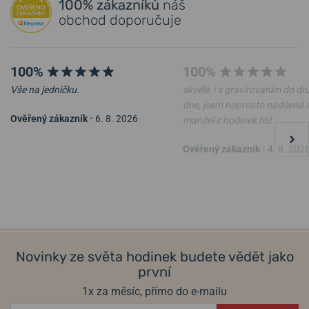
100% zákazníků
náš
obchod doporučuje
100%
100%
Vše na jedničku.
skvělé, i s gravírováním do d
dne, jsem naprosto nadšená 
Ověřený zákazník
•
6. 8. 2026
manžel z hodinek též
Ověřený zákazník
•
4. 8. 202
Novinky ze světa hodinek budete vědět jako
první
1x za měsíc, přímo do e-mailu