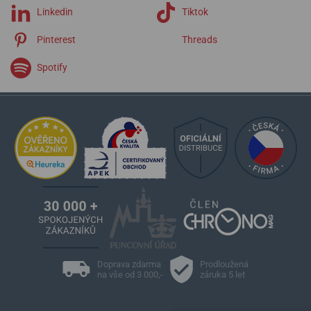
Linkedin
Tiktok
Pinterest
Threads
Spotify
Doprava zdarma
Prodloužená
na vše od 3 000,-
záruka 5 let