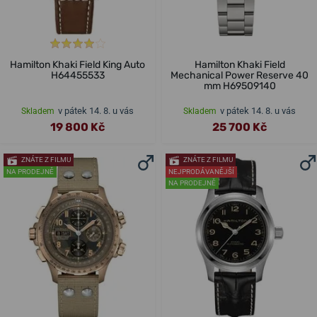
Hamilton Khaki Field King Auto
Hamilton Khaki Field
H64455533
Mechanical Power Reserve 40
mm H69509140
v pátek 14. 8. u vás
v pátek 14. 8. u vás
Skladem
Skladem
19 800 Kč
25 700 Kč
ZNÁTE Z FILMU
ZNÁTE Z FILMU
NA PRODEJNĚ
NEJPRODÁVANĚJŠÍ
NA PRODEJNĚ