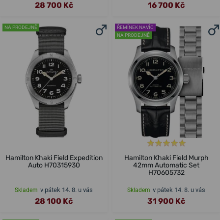
28 700 Kč
16 700 Kč
NA PRODEJNĚ
ŘEMÍNEK NAVÍC
NA PRODEJNĚ
Hamilton Khaki Field Expedition
Hamilton Khaki Field Murph
Auto H70315930
42mm Automatic Set
H70605732
v pátek 14. 8. u vás
v pátek 14. 8. u vás
Skladem
Skladem
28 100 Kč
31 900 Kč