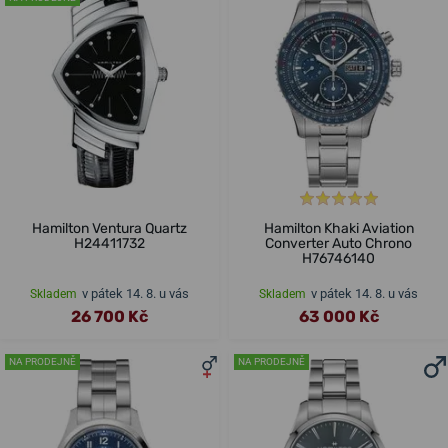
Hamilton Ventura Quartz
Hamilton Khaki Aviation
H24411732
Converter Auto Chrono
H76746140
v pátek 14. 8. u vás
v pátek 14. 8. u vás
Skladem
Skladem
26 700 Kč
63 000 Kč
NA PRODEJNĚ
NA PRODEJNĚ