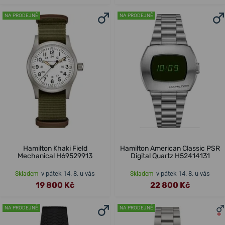
NA PRODEJNĚ
NA PRODEJNĚ
Hamilton Khaki Field
Hamilton American Classic PSR
Mechanical H69529913
Digital Quartz H52414131
v pátek 14. 8. u vás
v pátek 14. 8. u vás
Skladem
Skladem
19 800 Kč
22 800 Kč
NA PRODEJNĚ
NA PRODEJNĚ