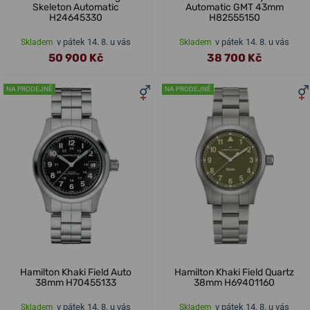
Skeleton Automatic
Automatic GMT 43mm
H24645330
H82555150
v pátek 14. 8. u vás
v pátek 14. 8. u vás
Skladem
Skladem
50 900 Kč
38 700 Kč
NA PRODEJNĚ
NA PRODEJNĚ
Hamilton Khaki Field Auto
Hamilton Khaki Field Quartz
38mm H70455133
38mm H69401160
v pátek 14. 8. u vás
v pátek 14. 8. u vás
Skladem
Skladem