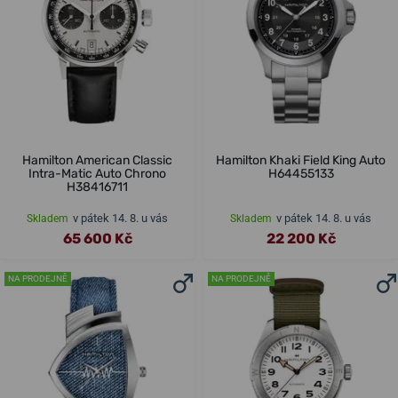
Hamilton American Classic
Hamilton Khaki Field King Auto
Intra-Matic Auto Chrono
H64455133
H38416711
v pátek 14. 8. u vás
v pátek 14. 8. u vás
Skladem
Skladem
65 600 Kč
22 200 Kč
NA PRODEJNĚ
NA PRODEJNĚ