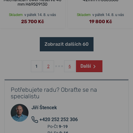
mm H69509130
v pátek 14. 8. u vás
v pátek 14. 8. u vás
Skladem
Skladem
25 700 Kč
19 800 Kč
Zobrazit dalších 60
Další
1
2
6
Potřebujete radu? Obraťte se na
specialistu
Jiří Štencek
+420 252 252 306
Po-Čt
9-19
Pá-So
9-16