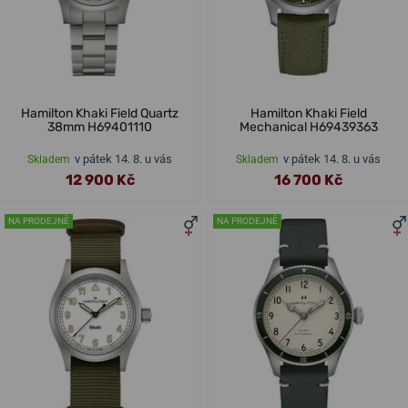
Hamilton Khaki Field Quartz
Hamilton Khaki Field
38mm H69401110
Mechanical H69439363
v pátek 14. 8. u vás
v pátek 14. 8. u vás
Skladem
Skladem
12 900 Kč
16 700 Kč
NA PRODEJNĚ
NA PRODEJNĚ