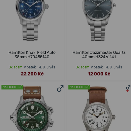
Hamilton Khaki Field Auto
Hamilton Jazzmaster Quartz
38mm H70455140
40mm H32461141
v pátek 14. 8. u vás
v pátek 14. 8. u vás
Skladem
Skladem
22 200 Kč
12 000 Kč
NA PRODEJNĚ
NA PRODEJNĚ