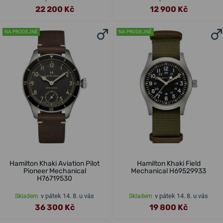
22 200 Kč
12 900 Kč
NA PRODEJNĚ
NA PRODEJNĚ
Hamilton Khaki Aviation Pilot
Hamilton Khaki Field
Pioneer Mechanical
Mechanical H69529933
H76719530
v pátek 14. 8. u vás
v pátek 14. 8. u vás
Skladem
Skladem
36 300 Kč
19 800 Kč