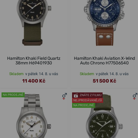
Hamilton Khaki Field Quartz
Hamilton Khaki Aviation X-Wind
38mm H69401930
Auto Chrono H77506540
v pátek 14. 8. u vás
v pátek 14. 8. u vás
Skladem
Skladem
11 400 Kč
51 500 Kč
NA PRODEJNĚ
ZNÁTE Z FILMU
NEJPRODÁVANĚJŠÍ
NA PRODEJNĚ