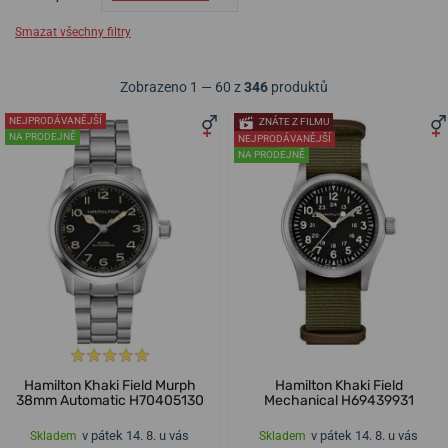
Smazat všechny filtry
Zobrazeno 1 — 60 z
346
produktů
NEJPRODÁVANĚJŠÍ
ZNÁTE Z FILMU
NA PRODEJNĚ
NEJPRODÁVANĚJŠÍ
NA PRODEJNĚ
Hamilton Khaki Field Murph
Hamilton Khaki Field
38mm Automatic H70405130
Mechanical H69439931
v pátek 14. 8. u vás
v pátek 14. 8. u vás
Skladem
Skladem