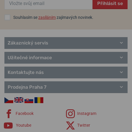
Přihlásit se
Souhlasím se
zasíláním
zajímavých novinek.
Zákaznický servis
Užitečné informace
Kontaktujte nás
Prodejna Praha 7
Facebook
Instagram
Youtube
Twitter