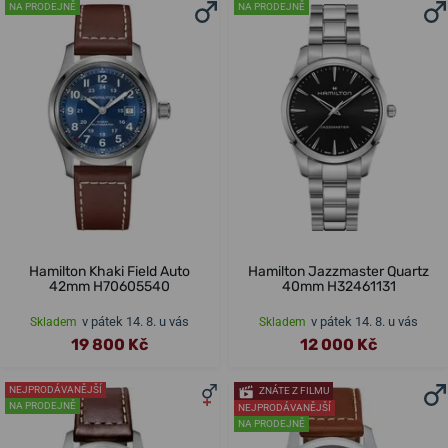
NA PRODEJNĚ
NA PRODEJNĚ
Hamilton Khaki Field Auto
Hamilton Jazzmaster Quartz
42mm H70605540
40mm H32461131
v pátek 14. 8. u vás
v pátek 14. 8. u vás
Skladem
Skladem
19 800 Kč
12 000 Kč
NEJPRODÁVANĚJŠÍ
ZNÁTE Z FILMU
NA PRODEJNĚ
NEJPRODÁVANĚJŠÍ
NA PRODEJNĚ