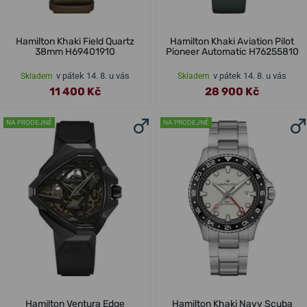
Hamilton Khaki Field Quartz
Hamilton Khaki Aviation Pilot
38mm H69401910
Pioneer Automatic H76255810
v pátek 14. 8. u vás
v pátek 14. 8. u vás
Skladem
Skladem
11 400 Kč
28 900 Kč
NA PRODEJNĚ
NA PRODEJNĚ
Hamilton Ventura Edge
Hamilton Khaki Navy Scuba