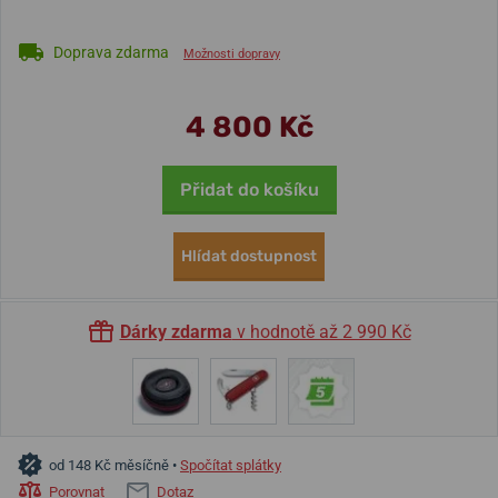
Doprava zdarma
Možnosti dopravy
4 800 Kč
Přidat do košíku
Hlídat dostupnost
Dárky zdarma
v hodnotě až 2 990 Kč
od 148 Kč měsíčně •
Spočítat splátky
Porovnat
Dotaz