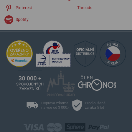
Pinterest
Threads
Spotify
Doprava zdarma
Prodloužená
na vše od 3 000,-
záruka 5 let