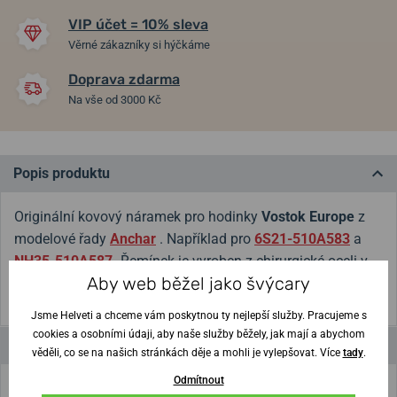
VIP účet = 10% sleva
Věrné zákazníky si hýčkáme
Doprava zdarma
Na vše od 3000 Kč
Popis produktu
Originální kovový náramek pro hodinky
Vostok Europe
z
modelové řady
Anchar
. Například pro
6S21-510A583
a
NH35-510A587
.
Řemínek je vyroben z chirurgické oceli v
Aby web běžel jako švýcary
šířce 24 mm.
Jsme Helveti a chceme vám poskytnou ty nejlepší služby. Pracujeme s
cookies a osobními údaji, aby naše služby běžely, jak mají a abychom
Parametry a funkce
věděli, co se na našich stránkách děje a mohli je vylepšovat. Více
tady
.
Odmítnout
Značka
Vostok Europe