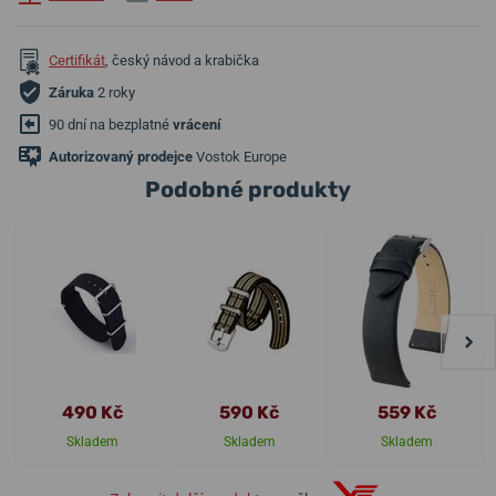
Certifikát
, český návod a krabička
Záruka
2 roky
90 dní na bezplatné
vrácení
Autorizovaný prodejce
Vostok Europe
Podobné produkty
490 Kč
590 Kč
559 Kč
Skladem
Skladem
Skladem