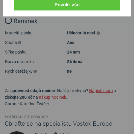
Povolit vše
Určení
Pánské
Řemínek
Materiál pásku
Ušlechtilá ocel
Spona
Ano
Šířka pásku
24 mm
Barva náramku
Stříbrná
Rychlostěžejky
ne
Za
správnost údajů ručíme
. Našli jste chybu?
Napište nám
a
získejte
200 Kč
na
nákup hodinek
.
Garant: Kateřina Žváček
POTŘEBUJETE PORADIT?
Obraťte se na specialistu Vostok Europe