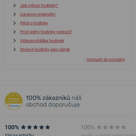
Jak vybrat hodinky?
Garance originality
Péče o hodinky
Proč jedny hodinky nestačí?
Videoprohlídka hodinek
Stylové hodinky jako dárek
Vstoupit do poradny
↓
100% zákazníků
náš
obchod doporučuje
100%
100%
Vše na jedničku.
skvělé, i s gravírováním do d