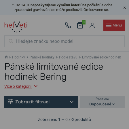
⚠️ Do 14. 8.
neposkytujeme výměnu baterií na počkání
a doba
zpracování gravírování se může prodloužit. Omlouváme se.
0
Menu
Hodinky
Pánské hodinky
Podle stavu
Limitované edice hodinek
Pánské limitované edice
hodinek Bering
Více o kategorii
Řadit dle:
Zobrazit filtraci
Doporučené
Zobrazeno 1 — 0 z
0
produktů