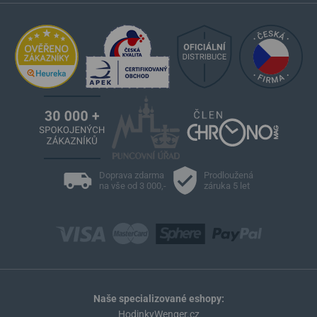
Doprava zdarma
Prodloužená
na vše od 3 000,-
záruka 5 let
Naše specializované eshopy:
HodinkyWenger.cz