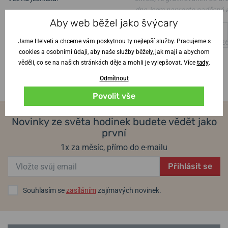
dne, jsem naprosto nadšená 
Ověřený zákazník
•
6. 8. 2026
Aby web běžel jako švýcary
manžel z hodinek též
Jsme Helveti a chceme vám poskytnou ty nejlepší služby. Pracujeme s
Ověřený zákazník
•
4. 8. 202
cookies a osobními údaji, aby naše služby běžely, jak mají a abychom
věděli, co se na našich stránkách děje a mohli je vylepšovat. Více
tady
.
Odmítnout
Povolit vše
Novinky ze světa hodinek budete vědět jako
první
1x za měsíc, přímo do e-mailu
Přihlásit se
Souhlasím se
zasíláním
zajímavých novinek.