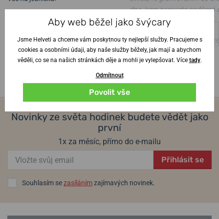
dne, jsem naprosto nadšená 
Ověřený zákazník
•
6. 8. 2026
Aby web běžel jako švýcary
manžel z hodinek též
Jsme Helveti a chceme vám poskytnou ty nejlepší služby. Pracujeme s
Ověřený zákazník
•
4. 8. 202
cookies a osobními údaji, aby naše služby běžely, jak mají a abychom
věděli, co se na našich stránkách děje a mohli je vylepšovat. Více
tady
.
Odmítnout
Povolit vše
Novinky ze světa hodinek budete vědět jako
první
1x za měsíc, přímo do e-mailu
Přihlásit se
Souhlasím se
zasíláním
zajímavých novinek.