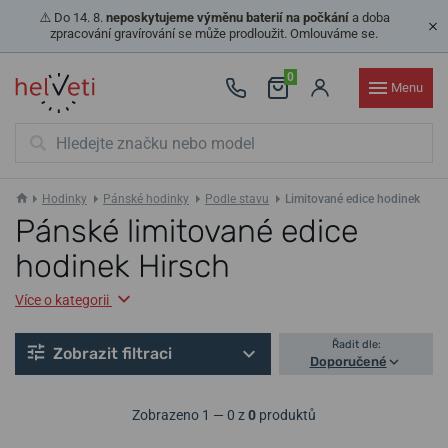
⚠️ Do 14. 8.
neposkytujeme výměnu baterií na počkání
a doba
zpracování gravírování se může prodloužit. Omlouváme se.
0
Menu
Hodinky
Pánské hodinky
Podle stavu
Limitované edice hodinek
Pánské limitované edice
hodinek Hirsch
Více o kategorii
Řadit dle:
Zobrazit filtraci
Doporučené
Zobrazeno 1 — 0 z
0
produktů