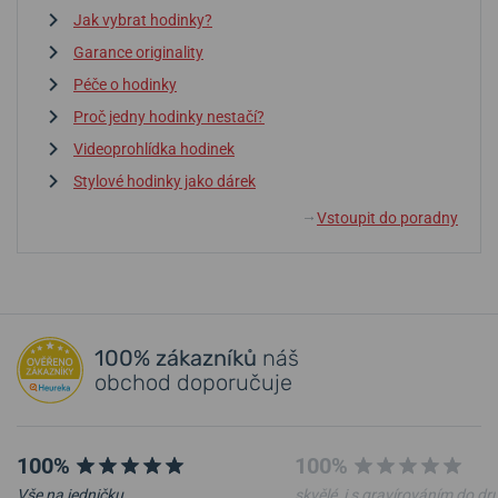
Jak vybrat hodinky?
Garance originality
Péče o hodinky
Proč jedny hodinky nestačí?
Videoprohlídka hodinek
Stylové hodinky jako dárek
Vstoupit do poradny
↓
100% zákazníků
náš
obchod doporučuje
100%
100%
Vše na jedničku.
skvělé, i s gravírováním do d