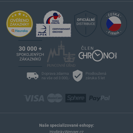
Doprava zdarma
Prodloužená
na vše od 3 000,-
záruka 5 let
Naše specializované eshopy:
HodinkyWenger.cz