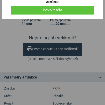
Odmítnout
Šířka řemínku
Povolit vše
Výška pouzdra
Průměr pouzdra
14 mm
50 mm
Nejste si jisti velikostí?
Vytisknout vzory velikostí
(U tisku nastavte Měřítko: Výchozí)
Parametry a funkce
Značka
PRIM
Určení
Pánské
Použití
Společenské