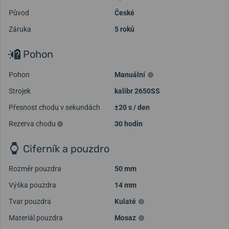
Původ
České
Záruka
5 roků
Pohon
Pohon
Manuální
Strojek
kalibr 2650SS
Přesnost chodu v sekundách
±20 s / den
Rezerva chodu
30 hodin
Ciferník a pouzdro
Rozměr pouzdra
50 mm
Výška pouzdra
14 mm
Tvar pouzdra
Kulaté
Materiál pouzdra
Mosaz