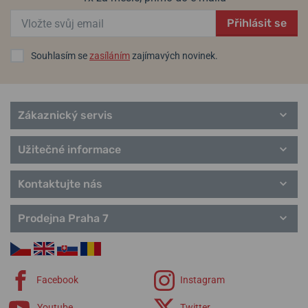
Populární modelové řady PRIM
Manufacture 1949
Přihlásit se
Automatic
Quartz
Souhlasím se
zasíláním
zajímavých novinek.
Kapesní hodinky
Hodiny Prim
Řemínky Prim
Zákaznický servis
Užitečné informace
Kontaktujte nás
Prodejna Praha 7
Facebook
Instagram
Youtube
Twitter