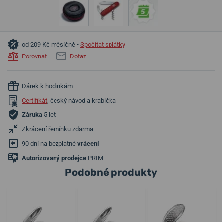
od 209 Kč měsíčně •
Spočítat splátky
Porovnat
Dotaz
Dárek k hodinkám
Certifikát
, český návod a krabička
Záruka
5 let
Zkrácení řemínku zdarma
90 dní na bezplatné
vrácení
Autorizovaný prodejce
PRIM
Podobné produkty