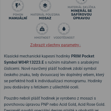
MATERIÁL SKLÍČKA
MINERÁL SE
SAFÍROVOU
POHON
MATERIÁL POUZDRA
MANUÁLNÍ
MOSAZ
ÚPRAVOU
HMOTNOST
VODOTĚSNOST
Zobrazit všechny parametry
↓
Klasické mechanické kapesní hodinky
PRIM Pocket
Symbol W04P.13223.E
s ručním nátahem s arabskými
číslicemi. Nově navržený plášť hodinek zdobí symbol
českého znaku, tedy dvouocasý lev doplněný erbem, který
se perfektně hodí k individualizaci monogramu. Hodinky
jsou dodávány s řetízkem z ušlechtilé oceli.
Pouzdro neboli plášť hodinek je vyrobeno z mosazi s
povrchovou úpravou PNP nebo Acid Gold, Acid Rose Gold.
Designéři navrhli speciální design pláště a obohatili jej