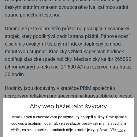
českým státním znakem dvouocasého lva, zatímco zadní
stranu ponechali leštěnou.
Originálně je také umístěn průzor na pracující mechanický
strojek, který poodkrývá zadní strana pláště. Pánové ocení
číselník s dvojitými tištěnými indexy doplněný jemnou
minutovou stupnicí. Klasický vzhled kapesních hodinek
doplňují klasické spade ručičky. Mechanický kalibr 2650SS
(chromovaný) s frekvencí 21.600 A/h a rezervou nátahu až
30 hodin.
Hodinky jsou dodávány v krabičce PRIM společně s
nerezovým řetízkem pro upevnění na kapsu obleku či vesty.
Kapesní hodinky doporučujeme servisovat minimálně 1 za
Aby web běžel jako švýcary
dva roky a nosit v pouzdře na kapesní hodinky!
Jsme Helveti a chceme vám poskytnou ty nejlepší služby. Pracujeme s
cookies a osobními údaji, aby naše služby běžely, jak mají a abychom
věděli, co se na našich stránkách děje a mohli je vylepšovat. Více
tady
.