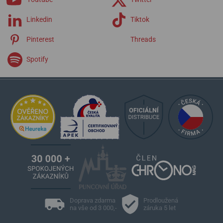
Linkedin
Tiktok
Pinterest
Threads
Spotify
Doprava zdarma
Prodloužená
na vše od 3 000,-
záruka 5 let