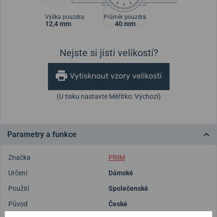
Výška pouzdra
Průměr pouzdra
12,4 mm
40 mm
Nejste si jisti velikostí?
Vytisknout vzory velikostí
(U tisku nastavte Měřítko: Výchozí)
Parametry a funkce
Značka
PRIM
Určení
Dámské
Použití
Společenské
Původ
České