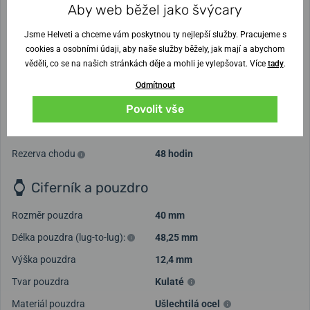
Záruka
5 roků
Aby web běžel jako švýcary
Vodotěsnost
50 m
Jsme Helveti a chceme vám poskytnou ty nejlepší služby. Pracujeme s
cookies a osobními údaji, aby naše služby běžely, jak mají a abychom
Pohon
věděli, co se na našich stránkách děje a mohli je vylepšovat. Více
tady
.
Odmítnout
Pohon
Manuální
Povolit vše
Strojek
PRIM KALIBR 93
Přesnost chodu v sekundách
-6s /+24s / 24 h
Rezerva chodu
48 hodin
Ciferník a pouzdro
Rozměr pouzdra
40 mm
Délka pouzdra (lug-to-lug):
48,25 mm
Výška pouzdra
12,4 mm
Tvar pouzdra
Kulaté
Materiál pouzdra
Ušlechtilá ocel