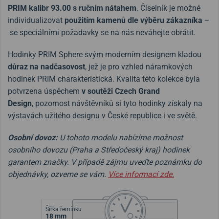
PRIM kalibr 93.00 s ručním nátahem
. Číselník je možné
individualizovat
použitím kamenů dle výběru zákazníka
–
se speciálními požadavky se na nás neváhejte obrátit.
Hodinky PRIM Sphere svým moderním designem kladou
důraz na nadčasovost
, jež je pro vzhled náramkových
hodinek PRIM charakteristická. Kvalita této kolekce byla
potvrzena úspěchem
v soutěži Czech Grand
Design
, pozornost návštěvníků si tyto hodinky získaly na
výstavách užitého designu v České republice i ve světě.
Osobní dovoz:
U tohoto modelu nabízíme možnost
osobního dovozu (Praha a Středočeský kraj) hodinek
garantem značky. V případě zájmu uveďte poznámku do
objednávky, ozveme se vám.
Více informací zde.
Šířka řemínku
18 mm