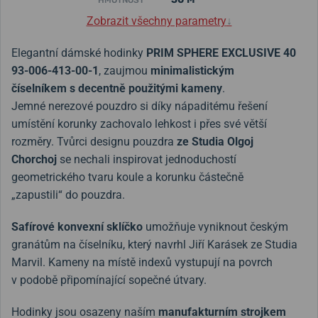
HMOTNOST
Zobrazit všechny parametry
↓
Elegantní dámské hodinky
PRIM SPHERE EXCLUSIVE 40
93-006-413-00-1
, zaujmou
minimalistickým
číselníkem s decentně použitými kameny
.
Jemné nerezové pouzdro si díky nápaditému řešení
umístění korunky zachovalo lehkost i přes své větší
rozměry. Tvůrci designu pouzdra
ze Studia Olgoj
Chorchoj
se nechali inspirovat jednoduchostí
geometrického tvaru koule a korunku částečně
„zapustili“ do pouzdra.
Safírové konvexní sklíčko
umožňuje vyniknout českým
granátům na číselníku, který navrhl Jiří Karásek ze Studia
Marvil. Kameny na místě indexů vystupují na povrch
v podobě připomínající sopečné útvary.
Hodinky jsou osazeny naším
manufakturním strojkem