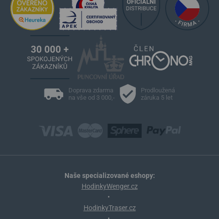
Doprava zdarma
Prodloužená
na vše od 3 000,-
záruka 5 let
Naše specializované eshopy:
HodinkyWenger.cz
•
HodinkyTraser.cz
•