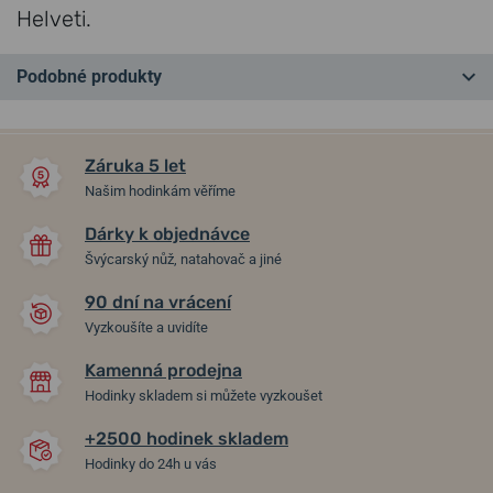
Helveti.
Podobné produkty
NA PRODEJNĚ
NA PRODEJNĚ
Záruka 5 let
Našim hodinkám věříme
Dárky k objednávce
Švýcarský nůž, natahovač a jiné
90 dní na vrácení
-10%
-7%
Vyzkoušíte a uvidíte
Kamenná prodejna
PRIM SPARTAK 39 103-009-
PRIM PAVOUK 40 C 98-226-
Hodinky skladem si můžete vyzkoušet
483-00-1
340-00-1
+2500 hodinek skladem
v pátek 14. 8. u vás
v pátek 14. 8. u vás
Skladem
Skladem
Hodinky do 24h u vás
79 900 Kč
94 900 Kč
71 910 Kč
88 257 Kč