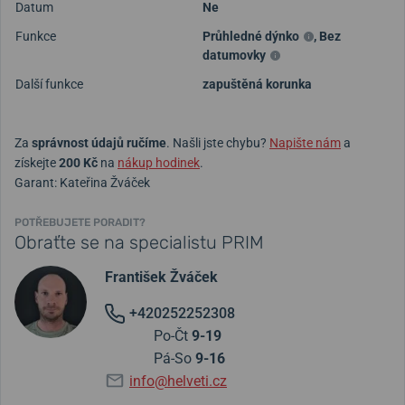
Datum
Ne
Funkce
Průhledné dýnko
,
Bez
datumovky
Další funkce
zapuštěná korunka
Za
správnost údajů ručíme
. Našli jste chybu?
Napište nám
a
získejte
200 Kč
na
nákup hodinek
.
Garant: Kateřina Žváček
POTŘEBUJETE PORADIT?
Obraťte se na specialistu PRIM
František Žváček
+420252252308
Po-Čt
9-19
Pá-So
9-16
info@helveti.cz