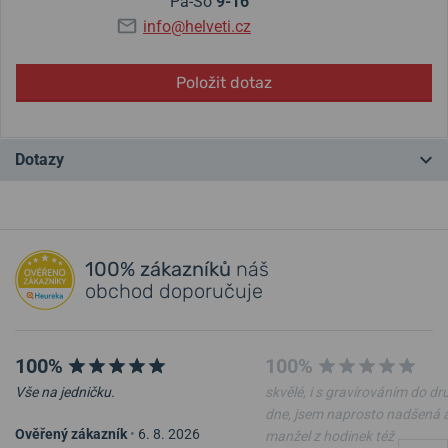
Pá-So
9-16
info@helveti.cz
Položit dotaz
Dotazy
Máte otázku? Zanechte nám komentář
100% zákazníků
náš
Přidat dotaz
obchod doporučuje
100%
100%
Vše na jedničku.
skvělé, i s gravírováním do d
dne, jsem naprosto nadšená 
Ověřený zákazník
•
6. 8. 2026
manžel z hodinek též