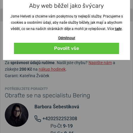
Aby web běžel jako švýcary
Parametry a funkce
Jsme Helveti a chceme vám poskytnou ty nejlepší služby. Pracujeme s
cookies a osobními údaji, aby naše služby běžely, jak mají a abychom
věděli, co se na našich stránkách děje a mohli je vylepšovat. Více
tady
.
Kolekce
Arctic Symphony
Odmítnout
Materiál
Chirurgická ocel
Povolit vše
Barva šperku
Růžové zlato
Za
správnost údajů ručíme
. Našli jste chybu?
Napište nám
a
získejte
200 Kč
na
nákup hodinek
.
Garant: Kateřina Žváček
POTŘEBUJETE PORADIT?
Obraťte se na specialistu Bering
Barbora Šebestíková
+420252252308
Po-Čt
9-19