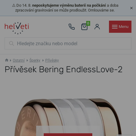
⚠️ Do 14. 8.
neposkytujeme výměnu baterií na počkání
a doba
zpracování gravírování se může prodloužit. Omlouváme se.
0
Menu
Ostatní
Šperky
Přívěsky
Přívěsek Bering EndlessLove-2