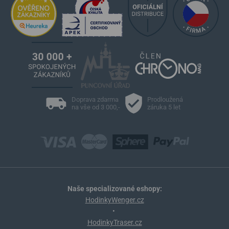
Doprava zdarma
Prodloužená
na vše od 3 000,-
záruka 5 let
Naše specializované eshopy:
HodinkyWenger.cz
•
HodinkyTraser.cz