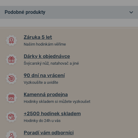
Podobné produkty
NA PRODEJNĚ
NA PRODEJNĚ
Záruka 5 let
Našim hodinkám věříme
Dárky k objednávce
Švýcarský nůž, natahovač a jiné
90 dní na vrácení
-20%
-20%
Vyzkoušíte a uvidíte
Kamenná prodejna
Přívěsek Bering Family-2
Přívěsek Bering Arctic
Hodinky skladem si můžete vyzkoušet
Symphony Love-6
+2500 hodinek skladem
v pátek 14. 8. u vás
v pátek 14. 8. u vás
Skladem
Skladem
Hodinky do 24h u vás
1 430 Kč
1 590 Kč
1 144 Kč
1 272 Kč
Poradí vám odborníci