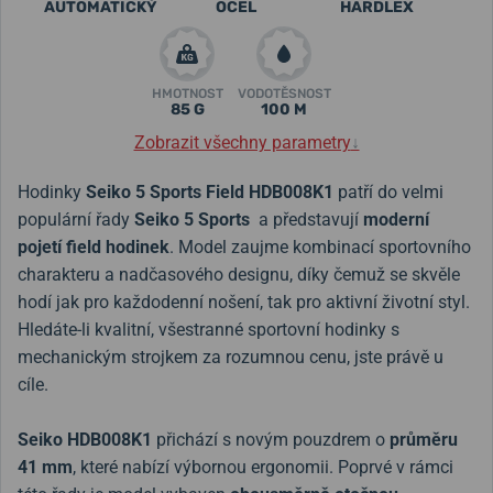
AUTOMATICKÝ
OCEL
HARDLEX
HMOTNOST
VODOTĚSNOST
85 G
100 M
Zobrazit všechny parametry
↓
Hodinky
Seiko 5 Sports Field
HDB008K1
patří do velmi
populární řady
Seiko 5 Sports
a představují
moderní
pojetí field hodinek
. Model zaujme kombinací sportovního
charakteru a nadčasového designu, díky čemuž se skvěle
hodí jak pro každodenní nošení, tak pro aktivní životní styl.
Hledáte-li kvalitní, všestranné sportovní hodinky s
mechanickým strojkem za rozumnou cenu, jste právě u
cíle.
Seiko
HDB008K1
přichází s novým pouzdrem o
průměru
41 mm
, které nabízí výbornou ergonomii. Poprvé v rámci