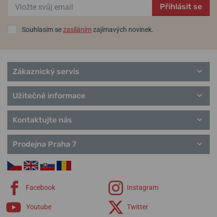
Astron
Přihlásit se
Prospex
Kinetic
Souhlasím se
zasíláním
zajímavých novinek.
Quartz
Solar
Chronograf
Presage
Zákaznický servis
Samurai
Cocktail Time
Užitečné informace
Kontaktujte nás
Prodejna Praha 7
Facebook
Instagram
Youtube
Twitter