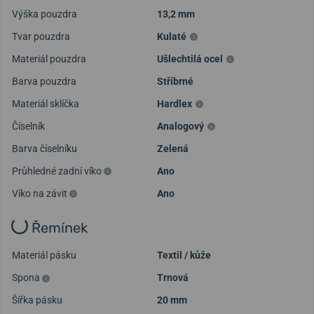
Výška pouzdra
13,2 mm
Tvar pouzdra
Kulaté
Materiál pouzdra
Ušlechtilá ocel
Barva pouzdra
Stříbrné
Materiál sklíčka
Hardlex
Číselník
Analogový
Barva číselníku
Zelená
Průhledné zadní víko
Ano
Víko na závit
Ano
Řemínek
Materiál pásku
Textil / kůže
Spona
Trnová
Šířka pásku
20 mm