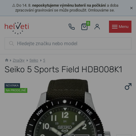
⚠️ Do 14. 8.
neposkytujeme výměnu baterií na počkání
a doba
zpracování gravírování se může prodloužit. Omlouváme se.
0
Menu
Značky
Seiko
5
Seiko 5 Sports Field HDB008K1
NOVINKA
NA PRODEJNĚ