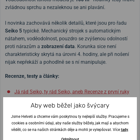
zvládnou sprchu a nezaleknou se ani plavání.
I novinka zachovává několik detailů, které jsou pro řadu
Seiko 5
typické. Mechanický strojek s automatickým
nátahem, voděodolnost, pouzdro se zvýšenou odolností
proti nárazům a
zobrazení
data
. Korunka sice není
charakteristicky skrytá na úrovni 4. hodiny, ale při nošení
nijak nepřekáží a pohodlně se s ní manipuluje.
Recenze, testy a články:
Já rád Seiko, ty rád Seiko, aneb Recenze z první ruky
Aby web běžel jako švýcary
Jsme Helveti a chceme vám poskytnou ty nejlepší služby. Pracujeme s
cookies a osobními údaji, aby naše služby běžely, jak mají a abychom
věděli, co se na našich stránkách děje a mohli je vylepšovat. Více
tady
.
Šířka řemínku
20 mm
Odmítnout