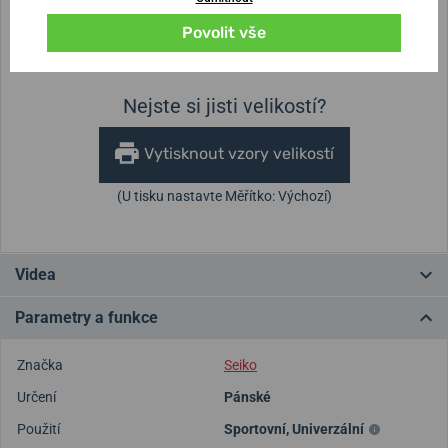
Povolit vše
Výška pouzdra
Průměr pouzdra
13,2 mm
41 mm
Nejste si jisti velikostí?
Vytisknout vzory velikostí
(U tisku nastavte Měřítko: Výchozí)
Videa
Parametry a funkce
Značka
Seiko
Určení
Pánské
Použití
Sportovní
,
Univerzální