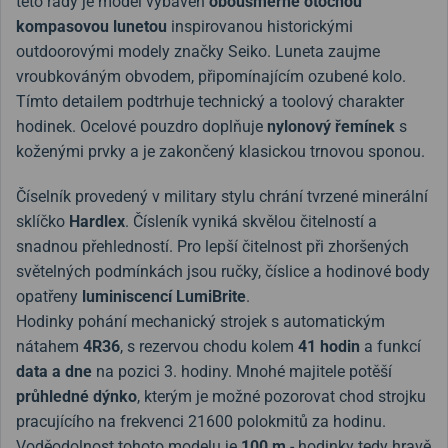
této řady je model vybaven
obousměrně otočnou
kompasovou lunetou
inspirovanou historickými
outdoorovými modely značky Seiko. Luneta zaujme
vroubkováným obvodem, připomínajícím ozubené kolo.
Tímto detailem podtrhuje technický a toolový charakter
hodinek. Ocelové pouzdro doplňuje
nylonový řemínek
s
koženými prvky a je zakončený klasickou trnovou sponou.
Číselník provedený v military stylu chrání tvrzené minerální
sklíčko
Hardlex
. Čísleník vyniká skvělou čitelností a
snadnou přehledností. Pro lepší čitelnost při zhoršených
světelných podmínkách jsou ručky, číslice a hodinové body
opatřeny
luminiscencí LumiBrite
.
Hodinky pohání mechanický strojek s automatickým
nátahem
4R36
, s rezervou chodu kolem
41 hodin
a funkcí
data a dne
na pozici 3. hodiny. Mnohé majitele potěší
průhledné dýnko
, kterým je možné pozorovat chod strojku
pracujícího na frekvenci 21600 polokmitů za hodinu.
Voděodolnost tohoto modelu je
100 m
- hodinky tedy hravě