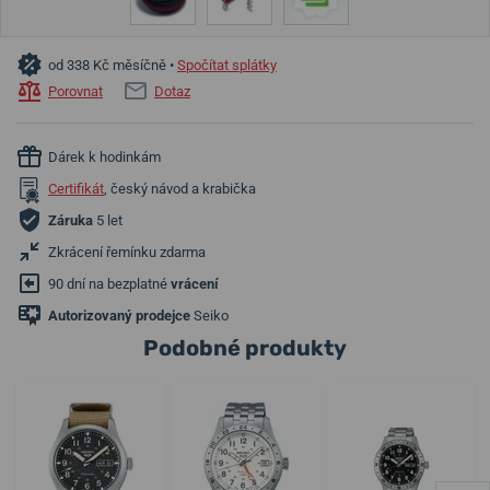
od 338 Kč měsíčně •
Spočítat splátky
Porovnat
Dotaz
Dárek k hodinkám
Certifikát
, český návod a krabička
Záruka
5 let
Zkrácení řemínku zdarma
90 dní na bezplatné
vrácení
Autorizovaný prodejce
Seiko
Podobné produkty