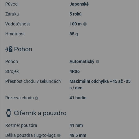
Původ
Japonské
Záruka
5 roků
Vodotěsnost
100 m
Hmotnost
85 g
Pohon
Pohon
Automatický
Strojek
4R36
Přesnost chodu v sekundách
Maximální odchylka +45 až -35
s / den
Rezerva chodu
41 hodin
Ciferník a pouzdro
Rozměr pouzdra
41 mm
Délka pouzdra (lug-to-lug):
48,5 mm