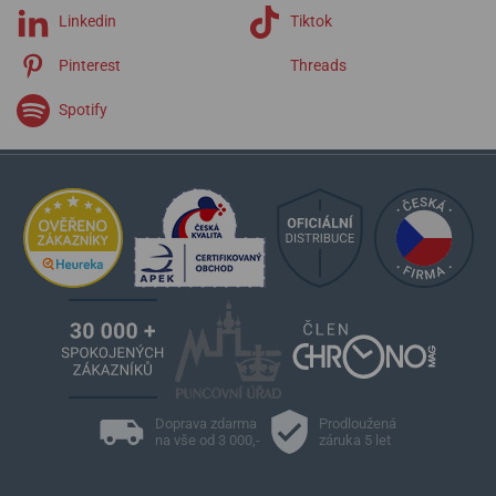
Linkedin
Tiktok
Pinterest
Threads
Spotify
Doprava zdarma
Prodloužená
na vše od 3 000,-
záruka 5 let