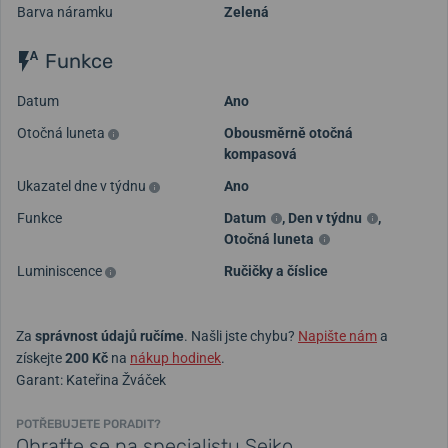
Barva náramku
Zelená
Funkce
Datum
Ano
Otočná luneta
Obousměrně otočná
kompasová
Ukazatel dne v týdnu
Ano
Funkce
Datum
,
Den v týdnu
,
Otočná luneta
Luminiscence
Ručičky a číslice
Za
správnost údajů ručíme
. Našli jste chybu?
Napište nám
a
získejte
200 Kč
na
nákup hodinek
.
Garant: Kateřina Žváček
POTŘEBUJETE PORADIT?
Obraťte se na specialistu Seiko