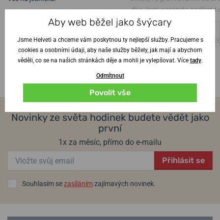
dne, jsem naprosto nadšená 
Ověřený zákazník
•
6. 8. 2026
Aby web běžel jako švýcary
manžel z hodinek též
Jsme Helveti a chceme vám poskytnou ty nejlepší služby. Pracujeme s
Ověřený zákazník
•
4. 8. 202
cookies a osobními údaji, aby naše služby běžely, jak mají a abychom
věděli, co se na našich stránkách děje a mohli je vylepšovat. Více
tady
.
Odmítnout
Povolit vše
Novinky ze světa hodinek budete vědět jako
první
1x za měsíc, přímo do e-mailu
Přihlásit se
Souhlasím se
zasíláním
zajímavých novinek.