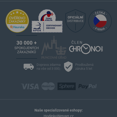
Doprava zdarma
Prodloužená
na vše od 3 000,-
záruka 5 let
Naše specializované eshopy:
HodinkyWenger.cz