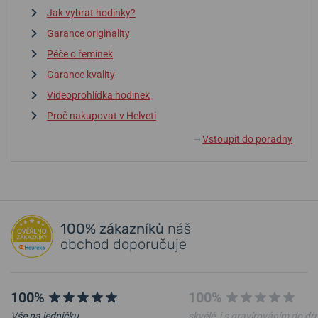
Jak vybrat hodinky?
Garance originality
Péče o řemínek
Garance kvality
Videoprohlídka hodinek
Proč nakupovat v Helveti
Vstoupit do poradny
↓
100% zákazníků
náš
obchod doporučuje
100%
100%
Vše na jedničku.
skvělé, i s gravírováním do d