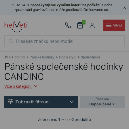
⚠️ Do 14. 8.
neposkytujeme výměnu baterií na počkání
a doba
zpracování gravírování se může prodloužit. Omlouváme se.
0
Menu
Hodinky
Pánské hodinky
Podle stylu
Společenské
Pánské společenské hodinky
CANDINO
Více o kategorii
Řadit dle:
Zobrazit filtraci
Doporučené
Zobrazeno 1 — 0 z
0
produktů