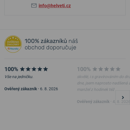
info@helveti.cz
100% zákazníků
náš
obchod doporučuje
100%
100%
Vše na jedničku.
skvělé, i s gravírováním do d
dne, jsem naprosto nadšená 
Ověřený zákazník
•
6. 8. 2026
manžel z hodinek též
Ověřený zákazník
•
4. 8. 202