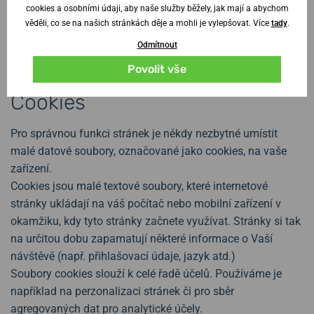
cookies a osobními údaji, aby naše služby běžely, jak mají a abychom
adresu respektive email a
věděli, co se na našich stránkách děje a mohli je vylepšovat. Více
tady
.
právo podat stížnost u Úřadu pro ochranu osobních
Odmítnout
údajů v případě, že se domníváte, že byla porušena
Povolit vše
Vaše práva.
Cookies
Pro správnou funkci stránek je někdy nezbytné umístit
malé datové soubory, označované jako cookies, na vaše
zařízení.
Cookies jsou malé textové soubory, které internetové
stránky ukládají na váš počítač nebo mobilní zařízení v
okamžiku, kdy tyto stránky začnete využívat. Stránky si tak
na určitou dobu zapamatují některé informace o Vaší
návštěvě (např. přihlašovací údaje, jazyk atd.)
Soubory cookies slouží k celé řadě účelů. Používáme je
například na perzonalizaci stránek či pro sběr
agregovaných dat pro analytické účely.