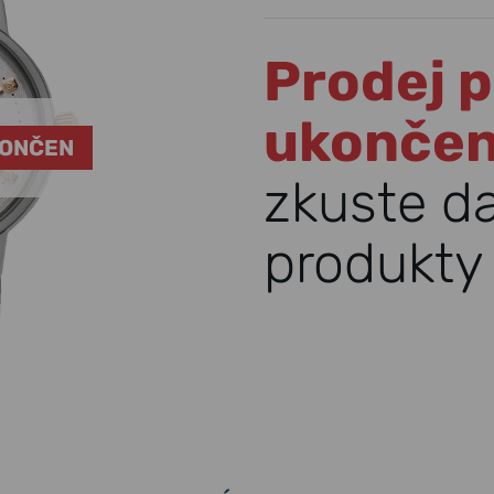
Prodej p
ukonče
KONČEN
zkuste d
produkty 