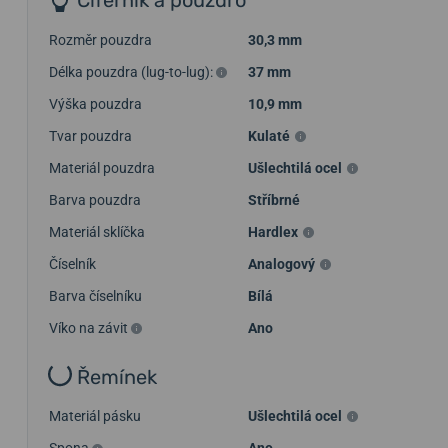
Rozměr pouzdra
30,3 mm
Délka pouzdra (lug-to-lug):
37 mm
Výška pouzdra
10,9 mm
Tvar pouzdra
Kulaté
Materiál pouzdra
Ušlechtilá ocel
Barva pouzdra
Stříbrné
Materiál sklíčka
Hardlex
Číselník
Analogový
Barva číselníku
Bílá
Víko na závit
Ano
Řemínek
Materiál pásku
Ušlechtilá ocel