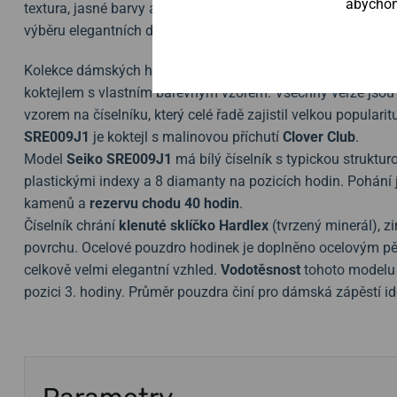
abychom 
textura, jasné barvy a oslnivá hra světla. Díky svému speci
výběru elegantních dámských hodinek.
Kolekce dámských hodinek z řady "Cocktail Time" zahrnuje m
koktejlem s vlastním barevným vzorem. Všechny verze jso
vzorem na číselníku, který celé řadě zajistil velkou popular
SRE009J1
je koktejl s malinovou příchutí
Clover Club
.
Model
Seiko
SRE009J1
má bílý číselník s typickou struktu
plastickými indexy a 8 diamanty na pozicích hodin. Pohání 
kamenů a
rezervu chodu 40 hodin
.
Číselník chrání
klenuté
sklíčko
Hardlex
(tvrzený minerál), z
povrchu
. Ocelové pouzdro hodinek je doplněno ocelovým 
celkově velmi elegantní vzhled.
Vodotěsnost
tohoto modelu
pozici 3. hodiny. Průměr pouzdra činí pro dámská zápěstí i