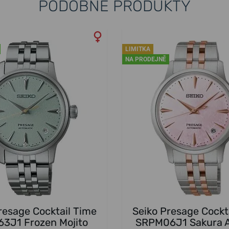
PODOBNÉ PRODUKTY
LIMITKA
NA PRODEJNĚ
resage Cocktail Time
Seiko Presage Cockt
3J1 Frozen Mojito
SRPM06J1 Sakura A