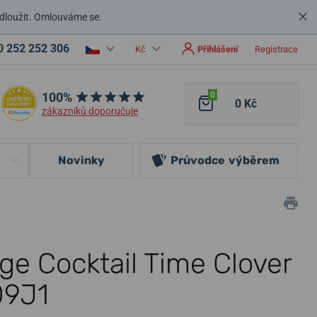
dloužit. Omlouváme se.
0 252 252 306
Kč
Přihlášení
Registrace
100%
0
0 Kč
zákazníků doporučuje
Novinky
Průvodce
výběrem
ge Cocktail Time Clover
09J1