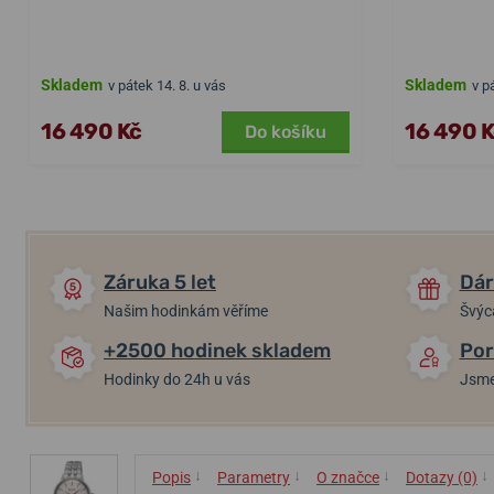
Skladem
Skladem
v pátek 14. 8. u vás
v p
16 490 Kč
16 490 
Do košíku
Záruka 5 let
Dár
Našim hodinkám věříme
Švýc
+2500 hodinek skladem
Por
Hodinky do 24h u vás
Jsme
↓
↓
↓
↓
Popis
Parametry
O značce
Dotazy (0)