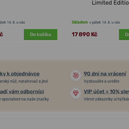
Limited Editi
Skladem
átek 14. 8. u vás
v pátek 14. 8. u vás
Kč
17 890 Kč
Do košíku
D
ky k objednávce
90 dní na vrácení
arský nůž, natahovač a jiné
Vyzkoušíte a uvidíte
adí vám odborníci
VIP účet = 10% sle
 specialisté na naše značky
Věrné zákazníky si hýčk