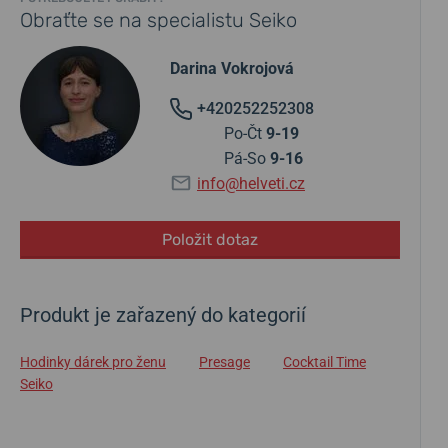
Obraťte se na specialistu Seiko
Darina Vokrojová
+420252252308
Po-Čt
9-19
Pá-So
9-16
info@helveti.cz
Položit dotaz
Produkt je zařazený do kategorií
Hodinky dárek pro ženu
Presage
Cocktail Time
Seiko