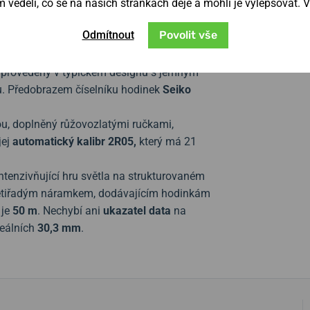
věděli, co se na našich stránkách děje a mohli je vylepšovat. 
fickému vzhledu jsou skvělou volbou při
Odmítnout
Povolit vše
odely, z nichž každý je inspirován jiným
u provedeny v typickém designu s jemným
itu. Předobrazem číselníku hodinek
Seiko
rou, doplněný růžovozlatými ručkami,
jej
automatický kalibr 2R05,
který má 21
intenzivňující hru světla na strukturovaném
pětiřadým náramkem, dodávajícím hodinkám
 je
50 m
. Nechybí ani
ukazatel data
na
deálních
30,3 mm
.