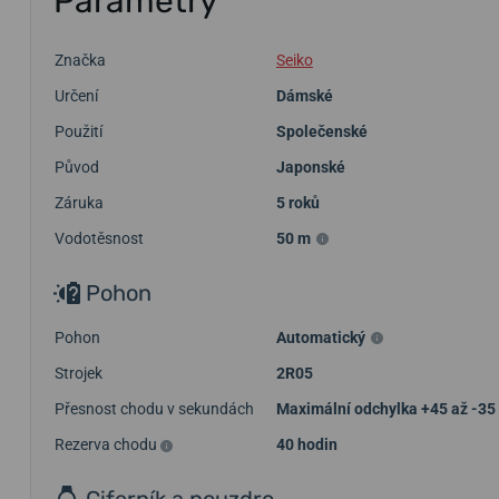
Parametry
Značka
Seiko
Určení
Dámské
Použití
Společenské
Původ
Japonské
Záruka
5 roků
Vodotěsnost
50 m
Pohon
Pohon
Automatický
Strojek
2R05
Přesnost chodu v sekundách
Maximální odchylka +45 až -35 
Rezerva chodu
40 hodin
Ciferník a pouzdro