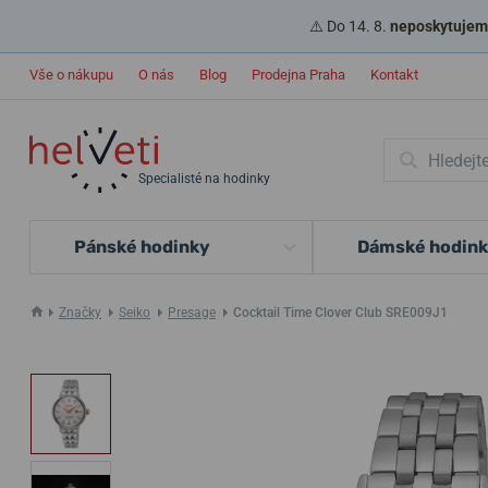
⚠️ Do 14. 8.
neposkytujeme
Vše o nákupu
O nás
Blog
Prodejna Praha
Kontakt
Specialisté na hodinky
Pánské hodinky
Dámské hodin
Značky
Seiko
Presage
Cocktail Time Clover Club SRE009J1