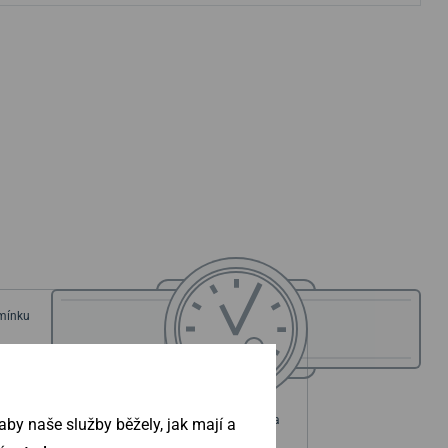
emínku
ouzdra
Průměr pouzdra
by naše služby běžely, jak mají a
mm
30,3 mm