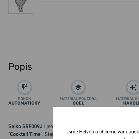
Popis
POHON
MATERIÁL POUZDRA
MATERIÁL S
AUTOMATICKÝ
OCEL
HARDL
Zobrazit všechny par
Seiko
SRE009J1
jsou novinkou roku 2023 rozšiřující řadu
S
Jsme Helveti a chceme vám poskyt
"
Cocktail Time
". Stejně jako u pánských modelů, je i zde n