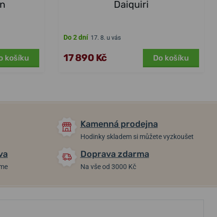
on
Daiquiri
Do 2 dní
17. 8. u vás
17 890 Kč
o košíku
Do košíku
Kamenná prodejna
Hodinky skladem si můžete vyzkoušet
va
Doprava zdarma
áme
Na vše od 3000 Kč