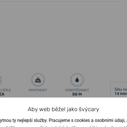
Šířka ř
KLÍČKA
HMOTNOST
VODOTĚSNOST
14 mm
EX
50 M
ametry
↓
Aby web běžel jako švýcary
eiko Presage
a nabídku dámských modelů
Výška p
nou ty nejlepší služby. Pracujeme s cookies a osobními údaji, a
epřehlédnutelným prvkem číselník - jeho jemná
10,9 