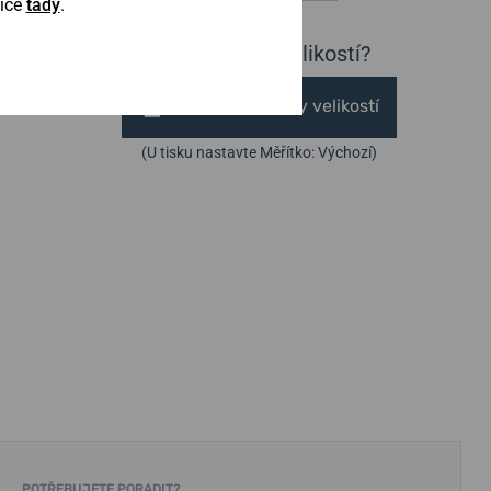
Více
tady
.
Nejste si jisti velikostí?
Vytisknout vzory velikostí
(U tisku nastavte Měřítko: Výchozí)
POTŘEBUJETE PORADIT?