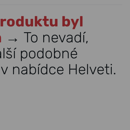
roduktu byl
n
→ To nevadí,
alší podobné
v nabídce Helveti.