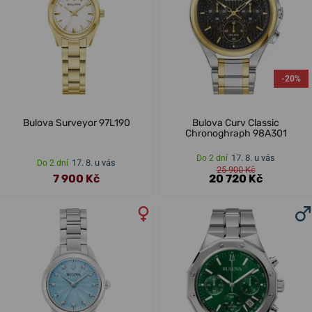
-20%
Bulova Surveyor 97L190
Bulova Curv Classic
Chronoghraph 98A301
17. 8. u vás
Do 2 dní
17. 8. u vás
Do 2 dní
25 900 Kč
7 900 Kč
20 720 Kč