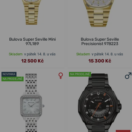
Bulova Super Seville Mini
Bulova Super Seville
97L189
Precisionist 97B223
v pátek 14. 8. u vás
v pátek 14. 8. u vás
Skladem
Skladem
12 500 Kč
15 300 Kč
NOVINKA
NA PRODEJNĚ
NA PRODEJNĚ