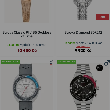
-20%
Bulova Classic 97L185 Goddess
Bulova Diamond 96R212
of Time
v pátek 14. 8. u vás
Skladem
v pátek 14. 8. u vás
Skladem
12 400 Kč
10 400 Kč
9 920 Kč
NA PRODEJNĚ
NA PRODEJNĚ