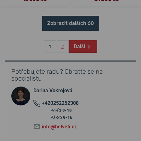
Zobrazit dalších 60
Další
1
2
Potřebujete radu? Obraťte se na
specialistu
Darina Vokrojová
+420252252308
Po-Čt
9-19
Pá-So
9-16
info@helveti.cz