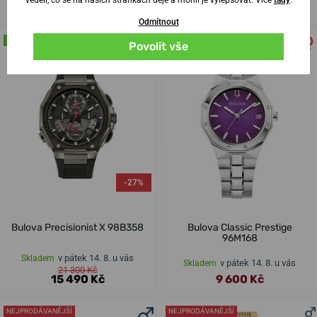
7 100 Kč
13 700 Kč
Odmítnout
NA PRODEJNĚ
NA PRODEJNĚ
Povolit vše
-27%
Bulova Precisionist X 98B358
Bulova Classic Prestige
96M168
v pátek 14. 8. u vás
Skladem
v pátek 14. 8. u vás
Skladem
21 300 Kč
15 490 Kč
9 600 Kč
NEJPRODÁVANĚJŠÍ
NEJPRODÁVANĚJŠÍ