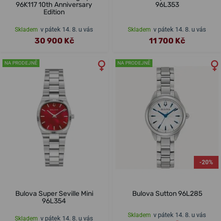
96K117 10th Anniversary
96L353
Edition
v pátek 14. 8. u vás
v pátek 14. 8. u vás
Skladem
Skladem
30 900 Kč
11 700 Kč
NA PRODEJNĚ
NA PRODEJNĚ
-20%
Bulova Super Seville Mini
Bulova Sutton 96L285
96L354
v pátek 14. 8. u vás
Skladem
v pátek 14. 8. u vás
Skladem