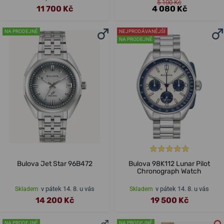
5 100 Kč
11 700 Kč
4 080 Kč
NA PRODEJNĚ
NEJPRODÁVANĚJŠÍ
NA PRODEJNĚ
Bulova Jet Star 96B472
Bulova 98K112 Lunar Pilot
Chronograph Watch
v pátek 14. 8. u vás
v pátek 14. 8. u vás
Skladem
Skladem
14 200 Kč
19 500 Kč
NA PRODEJNĚ
NA PRODEJNĚ