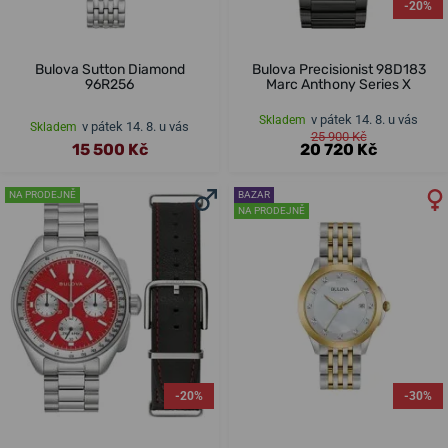
-20%
Bulova Sutton Diamond
Bulova Precisionist 98D183
96R256
Marc Anthony Series X
v pátek 14. 8. u vás
Skladem
v pátek 14. 8. u vás
Skladem
25 900 Kč
15 500 Kč
20 720 Kč
NA PRODEJNĚ
BAZAR
NA PRODEJNĚ
-20%
-30%