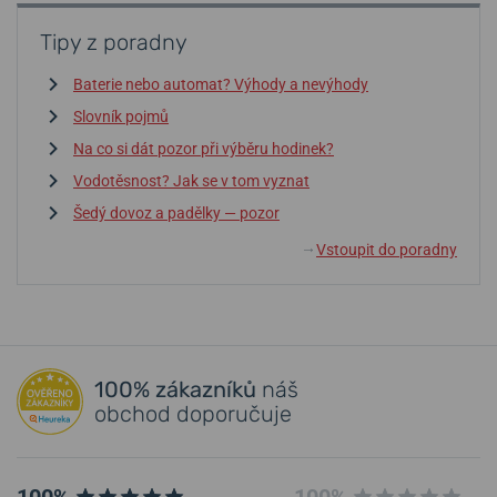
Tipy z poradny
Baterie nebo automat? Výhody a nevýhody
Slovník pojmů
Na co si dát pozor při výběru hodinek?
Vodotěsnost? Jak se v tom vyznat
Šedý dovoz a padělky — pozor
Vstoupit do poradny
↓
100% zákazníků
náš
obchod doporučuje
100%
100%