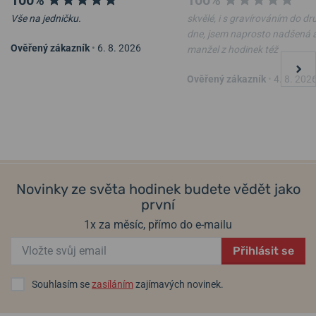
Vše na jedničku.
skvělé, i s gravírováním do d
dne, jsem naprosto nadšená 
Ověřený zákazník
•
6. 8. 2026
manžel z hodinek též
Ověřený zákazník
•
4. 8. 202
Novinky ze světa hodinek budete vědět jako
první
1x za měsíc, přímo do e-mailu
Přihlásit se
Souhlasím se
zasíláním
zajímavých novinek.