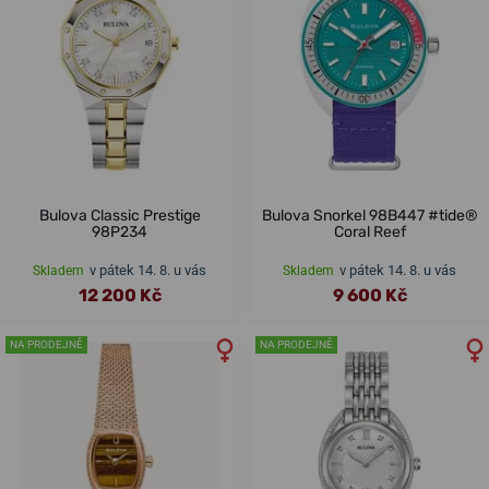
Bulova Classic Prestige
Bulova Snorkel 98B447 #tide®
98P234
Coral Reef
v pátek 14. 8. u vás
v pátek 14. 8. u vás
Skladem
Skladem
12 200 Kč
9 600 Kč
NA PRODEJNĚ
NA PRODEJNĚ