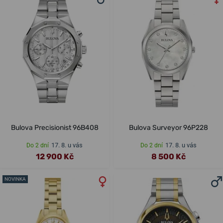
Bulova Precisionist 96B408
Bulova Surveyor 96P228
17. 8. u vás
17. 8. u vás
Do 2 dní
Do 2 dní
12 900 Kč
8 500 Kč
NOVINKA