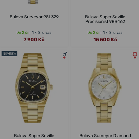
Bulova Surveyor 98L329
Bulova Super Seville
Precisionist 98B462
17. 8. u vás
17. 8. u vás
Do 2 dní
Do 2 dní
7 900 Kč
15 500 Kč
NOVINKA
Bulova Super Seville
Bulova Surveyor Diamond