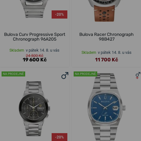
-20%
Bulova Curv Progressive Sport
Bulova Racer Chronograph
Chronograph 96A205
98B427
v pátek 14. 8. u vás
Skladem
v pátek 14. 8. u vás
Skladem
24 500 Kč
19 600 Kč
11 700 Kč
NA PRODEJNĚ
NA PRODEJNĚ
-20%