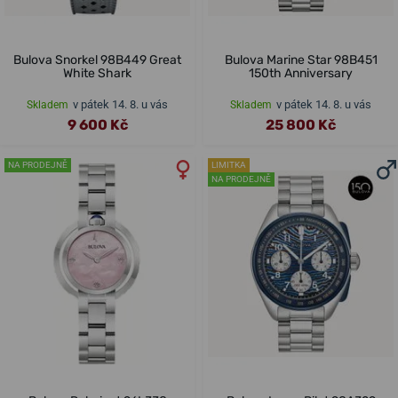
Bulova Snorkel 98B449 Great
Bulova Marine Star 98B451
White Shark
150th Anniversary
v pátek 14. 8. u vás
v pátek 14. 8. u vás
Skladem
Skladem
9 600 Kč
25 800 Kč
NA PRODEJNĚ
LIMITKA
NA PRODEJNĚ