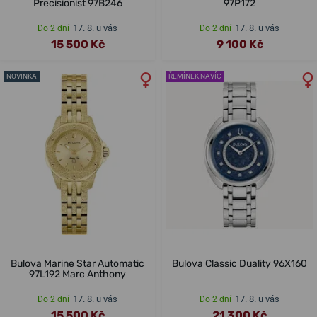
Precisionist 97B246
97P172
17. 8. u vás
17. 8. u vás
Do 2 dní
Do 2 dní
15 500 Kč
9 100 Kč
NOVINKA
ŘEMÍNEK NAVÍC
Bulova Marine Star Automatic
Bulova Classic Duality 96X160
97L192 Marc Anthony
17. 8. u vás
17. 8. u vás
Do 2 dní
Do 2 dní
15 500 Kč
21 300 Kč