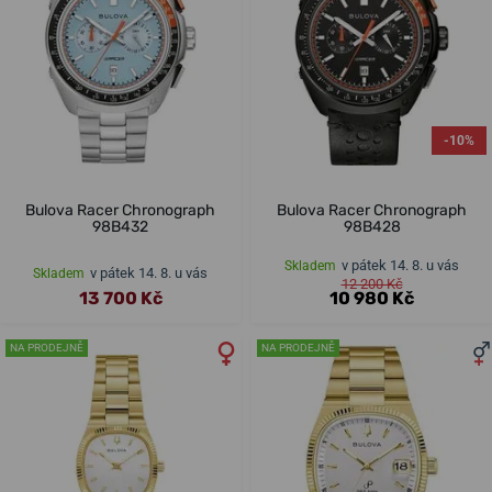
-10%
Bulova Racer Chronograph
Bulova Racer Chronograph
98B432
98B428
v pátek 14. 8. u vás
Skladem
v pátek 14. 8. u vás
Skladem
12 200 Kč
13 700 Kč
10 980 Kč
NA PRODEJNĚ
NA PRODEJNĚ