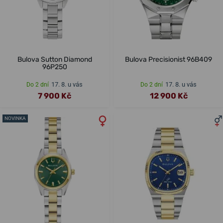
Bulova Sutton Diamond
Bulova Precisionist 96B409
96P250
17. 8. u vás
17. 8. u vás
Do 2 dní
Do 2 dní
7 900 Kč
12 900 Kč
NOVINKA