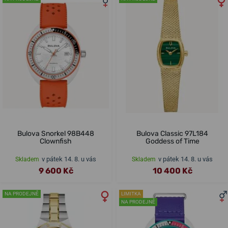
Bulova Snorkel 98B448
Bulova Classic 97L184
Clownfish
Goddess of Time
v pátek 14. 8. u vás
v pátek 14. 8. u vás
Skladem
Skladem
9 600 Kč
10 400 Kč
NA PRODEJNĚ
LIMITKA
NA PRODEJNĚ