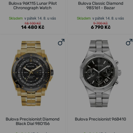
Bulova 96K115 Lunar Pilot
Bulova Classic Diamond
Chronograph Watch
98S161 - Bazar
v pátek 14. 8. u vás
v pátek 14. 8. u vás
Skladem
Skladem
18 100 Kč
9 700 Kč
14 480 Kč
6 790 Kč
Bulova Precisionist Diamond
Bulova Precisionist 96B410
Black Dial 98D156