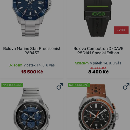
-20%
Bulova Marine Star Precisionist
Bulova Computron D-CAVE
96B433
98C141 Special Edition
v pátek 14. 8. u vás
Skladem
v pátek 14. 8. u vás
Skladem
10 500 Kč
15 500 Kč
8 400 Kč
NA PRODEJNĚ
NA PRODEJNĚ