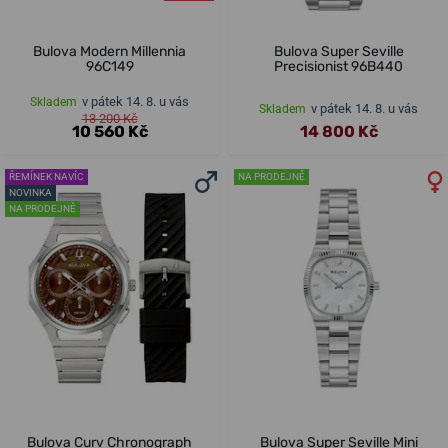
Bulova Modern Millennia
Bulova Super Seville
96C149
Precisionist 96B440
v pátek 14. 8. u vás
Skladem
v pátek 14. 8. u vás
Skladem
13 200 Kč
10 560 Kč
14 800 Kč
ŘEMÍNEK NAVÍC
NA PRODEJNĚ
NOVINKA
NA PRODEJNĚ
Bulova Curv Chronograph
Bulova Super Seville Mini