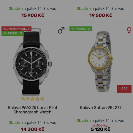
v pátek 14. 8. u vás
v pátek 14. 8. u vás
Skladem
Skladem
15 900 Kč
19 500 Kč
NEJPRODÁVANĚJŠÍ
NA PRODEJNĚ
NA PRODEJNĚ
-20%
Bulova 96A225 Lunar Pilot
Bulova Sutton 98L277
Chronograph Watch
v pátek 14. 8. u vás
Skladem
v pátek 14. 8. u vás
Skladem
6 400 Kč
14 300 Kč
5 120 Kč