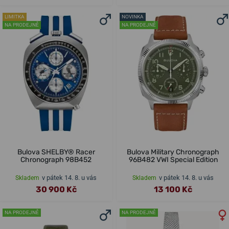
LIMITKA
NOVINKA
NA PRODEJNĚ
NA PRODEJNĚ
Bulova SHELBY® Racer
Bulova Military Chronograph
Chronograph 98B452
96B482 VWI Special Edition
v pátek 14. 8. u vás
v pátek 14. 8. u vás
Skladem
Skladem
30 900 Kč
13 100 Kč
NA PRODEJNĚ
NA PRODEJNĚ